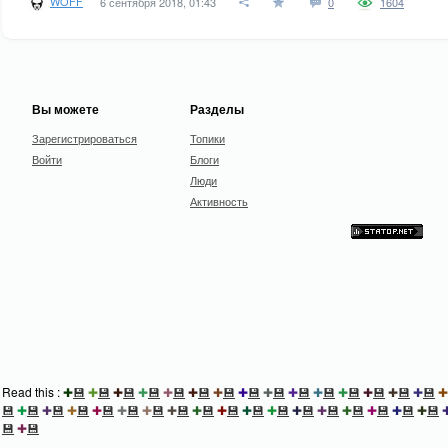
WOFF
6 сентября 2018, 01:43
0
1604
Вы можете
Разделы
Зарегистрироваться
Топики
Войти
Блоги
Люди
Активность
Read this :
✚
💾
✚
💾
✚
💾
✚
💾
✚
💾
✚
💾
✚
💾
✚
💾
✚
💾
✚
💾
✚
💾
✚
💾
✚
💾
✚
💾
✚
💾
✚
💾
✚
💾
✚
💾
✚
💾
✚
💾
✚
💾
✚
💾
✚
💾
✚
💾
✚
💾
✚
💾
✚
💾
✚
💾
✚
💾
✚
💾
✚
💾
✚
💾
✚
💾
💾
✚
💾