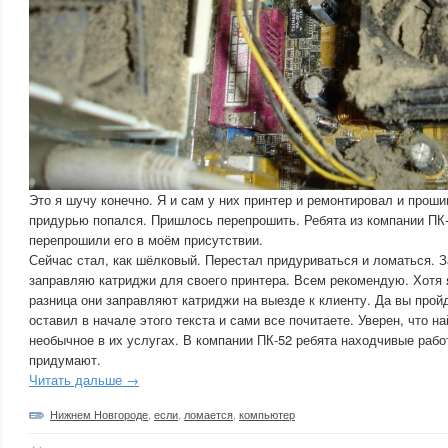
Это я шучу конечно. Я и сам у них принтер и ремонтировал и проши
придурью попался. Пришлось перепрошить. Ребята из компании ПК
перепрошили его в моём присутствии.
Сейчас стал, как шёлковый. Перестал придуриваться и ломаться. З
заправляю катриджи для своего принтера. Всем рекомендую. Хотя 
разница они заправляют катриджи на выезде к клиенту. Да вы прой
оставил в начале этого текста и сами все почитаете. Уверен, что на
необычное в их услугах. В компании ПК-52 ребята находчивые рабо
придумают.
Читать дальше →
Нижнем Новгороде
,
если
,
ломается
,
компьютер