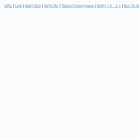
URL
|
Link
|
Add
|
Zoo
|
ЧеЧу.Ru
|
Техно-Голод
|
кино
|
Soft
|
:( 0 _ о ):
|
Bux To 