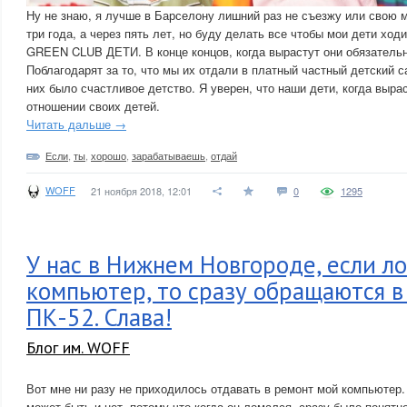
Ну не знаю, я лучше в Барселону лишний раз не съезжу или свою 
три года, а через пять лет, но буду делать все чтобы мои дети ход
GREEN CLUB ДЕТИ. В конце концов, когда вырастут они обязательн
Поблагодарят за то, что мы их отдали в платный частный детский
них было счастливое детство. Я уверен, что наши дети, когда вырас
отношении своих детей.
Читать дальше →
Если
,
ты
,
хорошо
,
зарабатываешь
,
отдай
WOFF
21 ноября 2018, 12:01
0
1295
У нас в Нижнем Новгороде, если л
компьютер, то сразу обращаются 
ПК-52. Слава!
Блог им. WOFF
Вот мне ни разу не приходилось отдавать в ремонт мой компьютер.
может быть и нет, потому что когда он ломался, сразу было понятн