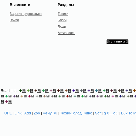
Вы можете
Разделы
Зарегистрироваться
Топики
Войти
Блоги
Люди
Активность
Read this :
✚
💾
✚
💾
✚
💾
✚
💾
✚
💾
✚
💾
✚
💾
✚
💾
✚
💾
✚
💾
✚
💾
✚
💾
✚
💾
✚
💾
✚
💾
✚
💾
✚
💾
✚
💾
✚
💾
✚
💾
✚
💾
✚
💾
✚
💾
✚
💾
✚
💾
✚
💾
✚
💾
✚
💾
✚
💾
✚
💾
✚
💾
✚
💾
✚
💾
💾
✚
💾
URL
|
Link
|
Add
|
Zoo
|
ЧеЧу.Ru
|
Техно-Голод
|
кино
|
Soft
|
:( 0 _ о ):
|
Bux To 