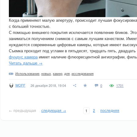
Когда применяют малую апертуру, происходит лучшая фокусировка
с большей точностью.
С помощью внешнего покрытия исключается появление бликов. Это
заниматься получением снимков с самым лучшим качеством. Имеет
нуждаются современные цифровые камеры, которые имеют высокую
Съемка проходит под углами в пятьдесят, тридцать пять, двадцать
фундус камера
имеет наличие флюоресцентной ангиографии, филь
Читать дальше →
Использование
,
новых
,
камер
,
для
,
исследования
WOFF
26 декабря 2018, 19:04
0
1701
← предыдущая
следующая →
2
последняя
1