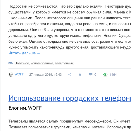
Подростки не сомневаются, что это сделано екаями. Некоторые ду
существами, у которых имеется не совсем обычная сила. Манна с
школьниками. После некоторого общения они решили написать текс
чтобы он разобрался с екаями, когда они реально есть, и виноваты 
деревьями. Они не были уверены, что с помощью этого письма все
услышали одну легенду, которую имела мифология Японии. Сущест
было екай. Однако с людьми оно не связывалось, разве что если он
нужно угомонить какого-нибудь другого екая, доставляющего неуд
Читать дальше →
Полезное
,
использование
,
телефонных
WOFF
27 января 2019, 19:43
0
1464
Использование городских телефон
Блог им. WOFF
Телеграмм является самым продвинутым мессенджером. Он имеет 
Позволяет пользоваться группами, каналами, ботами. Используя п