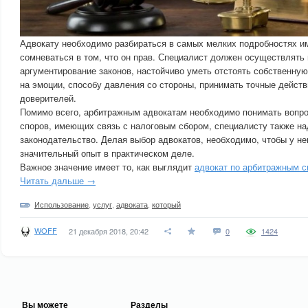
Адвокату необходимо разбираться в самых мелких подробностях им
сомневаться в том, что он прав. Специалист должен осуществлять
аргументирование законов, настойчиво уметь отстоять собственную
на эмоции, способу давления со стороны, принимать точные дейст
доверителей.
Помимо всего, арбитражным адвокатам необходимо понимать вопро
споров, имеющих связь с налоговым сбором, специалисту также на
законодательство. Делая выбор адвокатов, необходимо, чтобы у не
значительный опыт в практическом деле.
Важное значение имеет то, как выглядит
адвокат по арбитражным 
Читать дальше →
Использование
,
услуг
,
адвоката
,
который
WOFF
21 декабря 2018, 20:42
0
1424
Вы можете
Разделы