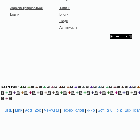
Зарегистрироваться
Топики
Войти
Блоги
Люди
Активность
Read this :
✚
💾
✚
💾
✚
💾
✚
💾
✚
💾
✚
💾
✚
💾
✚
💾
✚
💾
✚
💾
✚
💾
✚
💾
✚
💾
✚
💾
✚
💾
✚
💾
✚
💾
✚
💾
✚
💾
✚
💾
✚
💾
✚
💾
✚
💾
✚
💾
✚
💾
✚
💾
✚
💾
✚
💾
✚
💾
✚
💾
✚
💾
✚
💾
✚
💾
💾
✚
💾
URL
|
Link
|
Add
|
Zoo
|
ЧеЧу.Ru
|
Техно-Голод
|
кино
|
Soft
|
:( 0 _ о ):
|
Bux To 