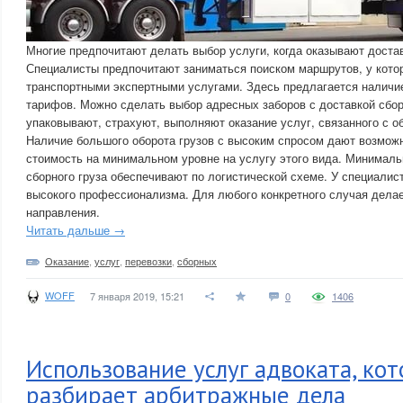
Многие предпочитают делать выбор услуги, когда оказывают достав
Специалисты предпочитают заниматься поиском маршрутов, у котор
транспортными экспертными услугами. Здесь предлагается наличи
тарифов. Можно сделать выбор адресных заборов с доставкой сбор
упаковывают, страхуют, выполняют оказание услуг, связанного с о
Наличие большого оборота грузов с высоким спросом дают возмож
стоимость на минимальном уровне на услугу этого вида. Минималь
сборного груза обеспечивают по логистической схеме. У специалис
высокого профессионализма. Для любого конкретного случая дела
направления.
Читать дальше →
Оказание
,
услуг
,
перевозки
,
сборных
WOFF
7 января 2019, 15:21
0
1406
Использование услуг адвоката, ко
разбирает арбитражные дела