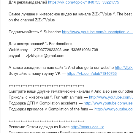
Для рекламодателей
https://vk.com/topic-71840755_33224775
Самое лучшее и интересное видео на канале ZjZkTVplus \\ The best a
on the channel ZjZkTVplus
Подписывайтесь \\ Subscribe
http://www.youtube.com/subscription_c...
Для пожертвований \\ For donations
WebMoney — Z793772923203 или R326519981708
paypal — zjzktvplus@gmai.com
А также заходите на наш сайт \\ And also go to our website
http://Zj
Вступайте в нашу группу VK —
https://vk.com/club71840755
++++++++++++++++++++++++++++++++
Смотрите наши другие тематические каналы \\ And also see our other
Приколы с животными \\ Fun with animals —
http://www.youtube.com/u
Подборка ДТП \\ Compilation accidents —
http://www.youtube.com/us
Подборки приколов \\ Compilation of the funs —
http://www.youtube.c
++++++++++++++++++++++++++++++++
Реклама: Оптом одежда из Китая
http://tovar.ucoz.kz
Предлагаю женские товары Китайского производства по оптовым ц