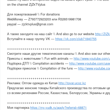
on the channel ZjZkTVplus
Для пожертвований \\ For donations
WebMoney — Z793772923203 или R326519981708
paypal — zjzktvplus@gmai.com
А также заходите на наш сайт \\ And also go to our website
http://Zj
Вступайте в нашу группу VK —
https://vk.com/club71840755
++++++++++++++++++++++++++++++++
Смотрите наши другие тематические каналы \\ And also see our other
Приколы с животными \\ Fun with animals —
http://www.youtube.com/u
Подборка ДТП \\ Compilation accidents —
http://www.youtube.com/us
Подборки приколов \\ Compilation of the funs —
http://www.youtube.c
++++++++++++++++++++++++++++++++
Реклама: Оптом одежда из Китая
http://tovar.ucoz.kz
Предлагаю женские товары Китайского производства по оптовым ц
со всеми регионами России, Казахстана, Белоруссии, Украины и др
++++++++++++++++++++++++++++++++
Моя партнерка
https://my.yudk.ru/apply?referral=68871