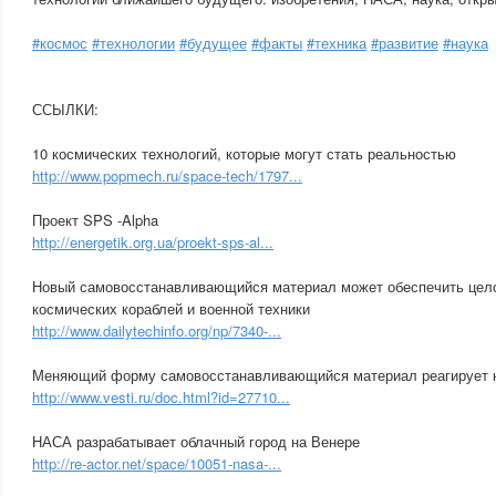
#космос
#технологии
#будущее
#факты
#техника
#развитие
#наука
ССЫЛКИ:
10 космических технологий, которые могут стать реальностью
http://www.popmech.ru/space-tech/1797...
Проект SPS -Alpha
http://energetik.org.ua/proekt-sps-al...
Новый самовосстанавливающийся материал может обеспечить цело
космических кораблей и военной техники
http://www.dailytechinfo.org/np/7340-...
Меняющий форму самовосстанавливающийся материал реагирует н
http://www.vesti.ru/doc.html?id=27710...
НАСА разрабатывает облачный город на Венере
http://re-actor.net/space/10051-nasa-...