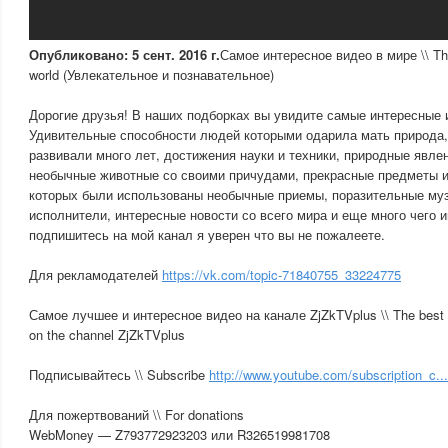
Опубликовано: 5 сент. 2016 г.
Самое интересное видео в мире \\ The 
world (Увлекательное и познавательное)
Дорогие друзья! В наших подборках вы увидите самые интересные 
Удивительные способности людей которыми одарила мать природа,
развивали много лет, достижения науки и техники, природные явле
необычные животные со своими причудами, прекрасные предметы и
которых были использованы необычные приемы, поразительные му
исполнители, интересные новости со всего мира и еще много чего 
подпишитесь на мой канал я уверен что вы не пожалеете.
Для рекламодателей
https://vk.com/topic-71840755_33224775
Самое лучшее и интересное видео на канале ZjZkTVplus \\ The best a
on the channel ZjZkTVplus
Подписывайтесь \\ Subscribe
http://www.youtube.com/subscription_c...
Для пожертвований \\ For donations
WebMoney — Z793772923203 или R326519981708