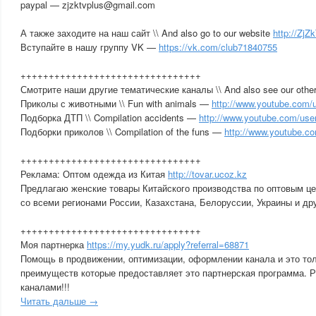
paypal — zjzktvplus@gmail.com
А также заходите на наш сайт \\ And also go to our website
http://Zj
Вступайте в нашу группу VK —
https://vk.com/club71840755
++++++++++++++++++++++++++++++++
Смотрите наши другие тематические каналы \\ And also see our other
Приколы с животными \\ Fun with animals —
http://www.youtube.com/u
Подборка ДТП \\ Compilation accidents —
http://www.youtube.com/us
Подборки приколов \\ Compilation of the funs —
http://www.youtube.c
++++++++++++++++++++++++++++++++
Реклама: Оптом одежда из Китая
http://tovar.ucoz.kz
Предлагаю женские товары Китайского производства по оптовым ц
со всеми регионами России, Казахстана, Белоруссии, Украины и др
++++++++++++++++++++++++++++++++
Моя партнерка
https://my.yudk.ru/apply?referral=68871
Помощь в продвижении, оптимизации, оформлении канала и это тол
преимуществ которые предоставляет это партнерская программа. 
каналами!!!
Читать дальше →