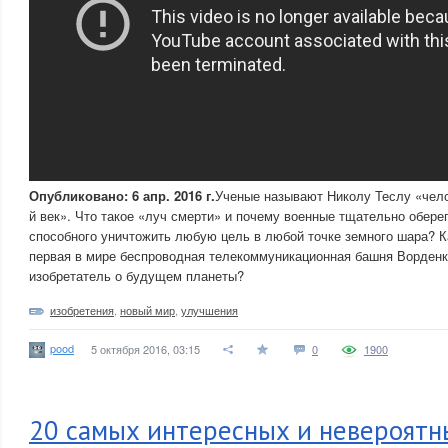
Опубликовано: 6 апр. 2016 г.
Ученые называют Николу Теслу «чело
й век». Что такое «луч смерти» и почему военные тщательно обере
способного уничтожить любую цель в любой точке земного шара? К
первая в мире беспроводная телекоммуникационная башня Ворденк
изобретатель о будущем планеты?
изобретения
,
новый мир
,
улучшения
pood
5 октября 2016, 03:15
0
1900
20 самых интересных и невероятн