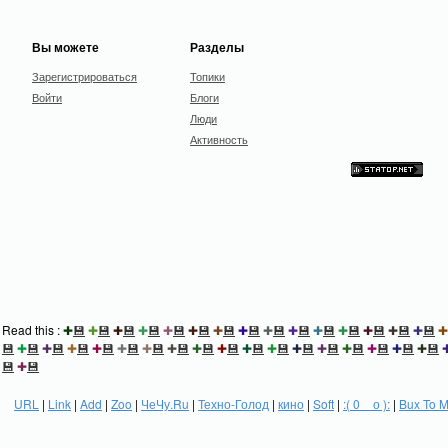
Вы можете
Разделы
Зарегистрироваться
Топики
Войти
Блоги
Люди
Активность
Read this :
✚
💾
✚
💾
✚
💾
✚
💾
✚
💾
✚
💾
✚
💾
✚
💾
✚
💾
✚
💾
✚
💾
✚
💾
✚
💾
✚
💾
✚
💾
✚
💾
✚
💾
✚
💾
✚
💾
✚
💾
✚
💾
✚
💾
✚
💾
✚
💾
✚
💾
✚
💾
✚
💾
✚
💾
✚
💾
✚
💾
✚
💾
✚
💾
✚
💾
💾
✚
💾
URL
|
Link
|
Add
|
Zoo
|
ЧеЧу.Ru
|
Техно-Голод
|
кино
|
Soft
|
:( 0 _ о ):
|
Bux To 