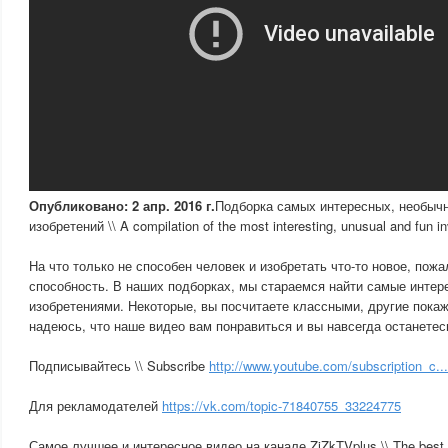
Опубликовано: 2 апр. 2016 г.
Подборка самых интересных, необыч
изобретений \\ A compilation of the most interesting, unusual and fun i
На что только не способен человек и изобретать что-то новое, пож
способность. В наших подборках, мы стараемся найти самые интер
изобретениями. Некоторые, вы посчитаете классными, другие пока
надеюсь, что наше видео вам понравиться и вы навсегда останетес
Подписывайтесь \\ Subscribe
http://www.youtube.com/subscription_c...
Для рекламодателей
https://vk.com/topic-71840755_33224775
Самое лучшее и интересное видео на канале ZjZkTVplus \\ The best a