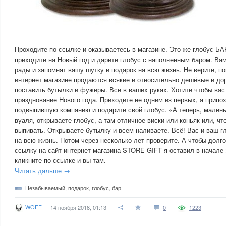
Проходите по ссылке и оказываетесь в магазине. Это же глобус Б
приходите на Новый год и дарите глобус с наполненным баром. Вам
рады и запомнят вашу шутку и подарок на всю жизнь. Не верите, п
интернет магазине продаются всякие и относительно дешёвые и дор
поставить бутылки и фужеры. Все в ваших руках. Хотите чтобы вас
празднование Нового года. Приходите не одним из первых, а припо
подвыпившую компанию и подарите свой глобус. «А теперь, малень
вуаля, открываете глобус, а там отличное виски или коньяк или, ч
выпивать. Открываете бутылку и всем наливаете. Всё! Вас и ваш г
на всю жизнь. Потом через несколько лет проверите. А чтобы долго
ссылку на сайт интернет магазина STORE GIFT я оставил в начале э
кликните по ссылке и вы там.
Читать дальше →
Незабываемый
,
подарок
,
глобус
,
бар
WOFF
14 ноября 2018, 01:13
0
1223