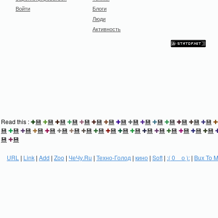
Войти
Блоги
Люди
Активность
Read this :
✚
💾
✚
💾
✚
💾
✚
💾
✚
💾
✚
💾
✚
💾
✚
💾
✚
💾
✚
💾
✚
💾
✚
💾
✚
💾
✚
💾
✚
💾
✚
💾
✚
💾
✚
💾
✚
💾
✚
💾
✚
💾
✚
💾
✚
💾
✚
💾
✚
💾
✚
💾
✚
💾
✚
💾
✚
💾
✚
💾
✚
💾
✚
💾
✚
💾
💾
✚
💾
URL
|
Link
|
Add
|
Zoo
|
ЧеЧу.Ru
|
Техно-Голод
|
кино
|
Soft
|
:( 0 _ о ):
|
Bux To 