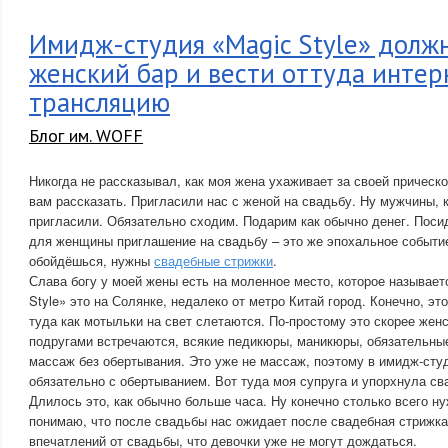
Имидж-студия «Magic Style» долж
женский бар и вести оттуда интер
трансляцию
Блог им. WOFF
Никогда не рассказывал, как моя жена ухаживает за своей прическо
вам рассказать. Пригласили нас с женой на свадьбу. Ну мужчины, к
пригласили. Обязательно сходим. Подарим как обычно денег. Поси
для женщины приглашение на свадьбу – это же эпохальное событие
обойдёшься, нужны
свадебные стрижки
.
Слава богу у моей жены есть на моленное место, которое называе
Style» это на Солянке, недалеко от метро Китай город. Конечно, э
туда как мотыльки на свет слетаются. По-простому это скорее женс
подругами встречаются, всякие педикюры, маникюры, обязательные
массаж без обертывания. Это уже не массаж, поэтому в имидж-сту
обязательно с обертыванием. Вот туда моя супруга и упорхнула с
Длилось это, как обычно больше часа. Ну конечно столько всего ну
понимаю, что после свадьбы нас ожидает после свадебная стрижка
впечатлений от свадьбы, что девочки уже не могут дождаться.