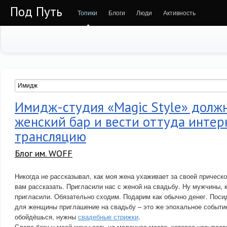
Под Путь
Топики
Блоги
Люди
Активность
Имидж-студия «Magic Style» долж
женский бар и вести оттуда интер
трансляцию
Блог им. WOFF
Никогда не рассказывал, как моя жена ухаживает за своей прическо
вам рассказать. Пригласили нас с женой на свадьбу. Ну мужчины, к
пригласили. Обязательно сходим. Подарим как обычно денег. Поси
для женщины приглашение на свадьбу – это же эпохальное событие
обойдёшься, нужны
свадебные стрижки
.
Слава богу у моей жены есть на моленное место, которое называе