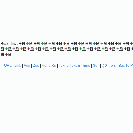
Read this :
✚
💾
✚
💾
✚
💾
✚
💾
✚
💾
✚
💾
✚
💾
✚
💾
✚
💾
✚
💾
✚
💾
✚
💾
✚
💾
✚
💾
✚
💾
✚
💾
✚
💾
✚
💾
✚
💾
✚
💾
✚
💾
✚
💾
✚
💾
✚
💾
✚
💾
✚
💾
✚
💾
✚
💾
✚
💾
✚
💾
✚
💾
✚
💾
✚
💾
💾
✚
💾
URL
|
Link
|
Add
|
Zoo
|
ЧеЧу.Ru
|
Техно-Голод
|
кино
|
Soft
|
:( 0 _ о ):
|
Bux To 