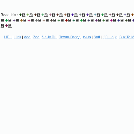
Read this :
✚
💾
✚
💾
✚
💾
✚
💾
✚
💾
✚
💾
✚
💾
✚
💾
✚
💾
✚
💾
✚
💾
✚
💾
✚
💾
✚
💾
✚
💾
✚
💾
✚
💾
✚
💾
✚
💾
✚
💾
✚
💾
✚
💾
✚
💾
✚
💾
✚
💾
✚
💾
✚
💾
✚
💾
✚
💾
✚
💾
✚
💾
✚
💾
✚
💾
💾
✚
💾
URL
|
Link
|
Add
|
Zoo
|
ЧеЧу.Ru
|
Техно-Голод
|
кино
|
Soft
|
:( 0 _ о ):
|
Bux To 