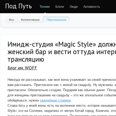
Под Путь
Топики
Блоги
Люди
Активность
Все
Коллективные
Персональные
Имидж-студия «Magic Style» долж
женский бар и вести оттуда интер
трансляцию
Блог им. WOFF
Никогда не рассказывал, как моя жена ухаживает за своей прическо
вам рассказать. Пригласили нас с женой на свадьбу. Ну мужчины, к
пригласили. Обязательно сходим. Подарим как обычно денег. Поси
для женщины приглашение на свадьбу – это же эпохальное событие
обойдёшься, нужны
свадебные стрижки
.
Слава богу у моей жены есть на моленное место, которое называе
Style» это на Солянке, недалеко от метро Китай город. Конечно, э
туда как мотыльки на свет слетаются. По-простому это скорее женс