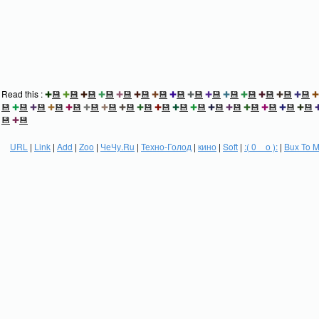
Read this :
✚
💾
✚
💾
✚
💾
✚
💾
✚
💾
✚
💾
✚
💾
✚
💾
✚
💾
✚
💾
✚
💾
✚
💾
✚
💾
✚
💾
✚
💾
✚
💾
✚
💾
✚
💾
✚
💾
✚
💾
✚
💾
✚
💾
✚
💾
✚
💾
✚
💾
✚
💾
✚
💾
✚
💾
✚
💾
✚
💾
✚
💾
✚
💾
✚
💾
💾
✚
💾
URL
|
Link
|
Add
|
Zoo
|
ЧеЧу.Ru
|
Техно-Голод
|
кино
|
Soft
|
:( 0 _ о ):
|
Bux To 