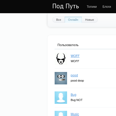
Под Путь
Топики
Блоги
Все
Онлайн
Новые
Пользователь
WOFF
WOFF
pood
pood doop
Bug
Bug NOT
Music