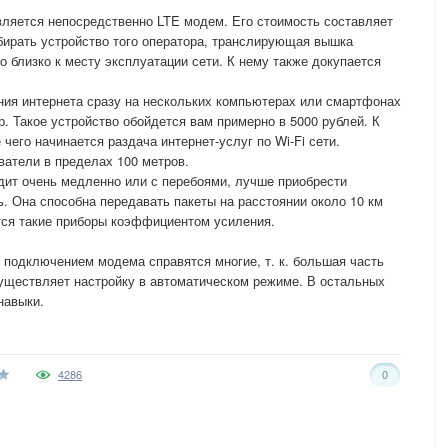
ляется непосредственно LTE модем. Его стоимость составляет
бирать устройство того оператора, транслирующая вышка
о близко к месту эксплуатации сети. К нему также докупается
ния интернета сразу на нескольких компьютерах или смартфонах
р. Такое устройство обойдется вам примерно в 5000 рублей. К
его начинается раздача интернет-услуг по Wi-Fi сети.
ватели в пределах 100 метров.
дит очень медленно или с перебоями, лучше приобрести
. Она способна передавать пакеты на расстоянии около 10 км
тся такие приборы коэффициентом усиления.
с подключением модема справятся многие, т. к. большая часть
уществляет настройку в автоматическом режиме. В остальных
навыки.
4286
0