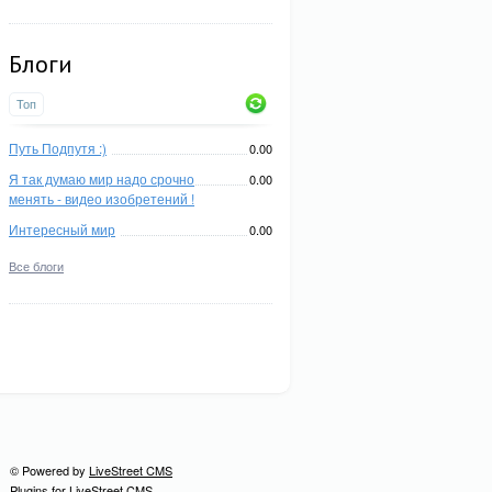
Блоги
Топ
Путь Подпутя :)
0.00
Я так думаю мир надо срочно
0.00
менять - видео изобретений !
Интересный мир
0.00
Все блоги
© Powered by
LiveStreet CMS
Plugins for LiveStreet CMS