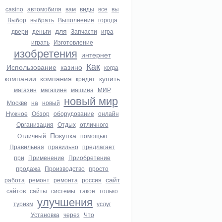
casino
автомобиля
вам
виды
все
вы
Выбор
выбрать
Выполнение
города
для
двери
деньги
Запчасти
игра
играть
Изготовление
изобретения
интернет
Как
Использование
казино
когда
компании
компания
купить
кредит
магазин
магазине
машина
МИР
новый мир
Москве
на
новый
Нужное
Обзор
оборудование
онлайн
Организация
Отдых
отличного
Покупка
Отличный
помощью
Правильная
правильно
предлагает
при
Применение
Приобретение
продажа
Производство
просто
сайт
работа
ремонт
ремонта
россия
сайтов
сайты
системы
такое
только
улучшения
туризм
услуг
Установка
через
Что