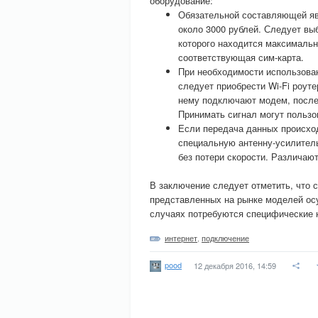
оборудование:
Обязательной составляющей яв
около 3000 рублей. Следует вы
которого находится максимальн
соответствующая сим-карта.
При необходимости использова
следует приобрести Wi-Fi роуте
нему подключают модем, после ч
Принимать сигнал могут пользо
Если передача данных происхо
специальную антенну-усилитель
без потери скорости. Различаю
В заключение следует отметить, что 
представленных на рынке моделей ос
случаях потребуются специфические 
интернет
,
подключение
pood
12 декабря 2016, 14:59