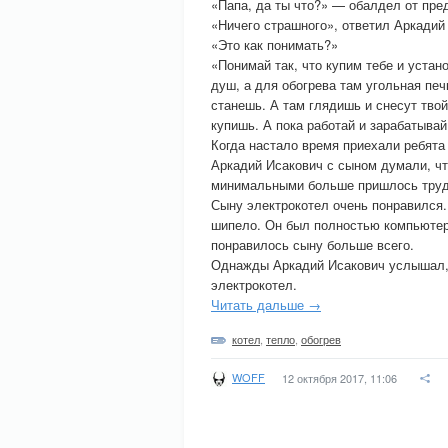
«Папа, да ты что?» — обалдел от пре
«Ничего страшного», ответил Аркадий
«Это как понимать?»
«Понимай так, что купим тебе и устан
душ, а для обогрева там угольная пе
станешь. А там глядишь и снесут тво
купишь. А пока работай и зарабатывай 
Когда настало время приехали ребята
Аркадий Исакович с сыном думали, чт
минимальными больше пришлось труд
Сыну электрокотел очень понравился. 
шипело. Он был полностью компьютер
понравилось сыну больше всего.
Однажды Аркадий Исакович услышал, 
электрокотел.
Читать дальше →
котел
,
тепло
,
обогрев
WOFF
12 октября 2017, 11:06