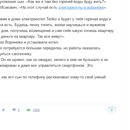
дложения сын. «Как же я там без горячей воды буду жить?»
 Исакович, «На этот случай есть
электрокотлы в воронеже
».
овим в доме электрокотел Tenko и будет у тебя горячая вода и
чка есть. Будешь печку топить, жизни научишься и мужиком
й дом, получишь возмещение и сам себе какую хочешь квартиру
деньги на квартиру. Так все живут».
 из Воронежа и установили котел.
о потребуется большая переделка, но работы оказались
иться сантехнику.
Он не шумел, как он ожидал, ничего в нем не булькало и не
изирован и даже мог управляться смартфоном. Это
как его сын по телефону расхваливал кому-то свой умный
0
1604
0