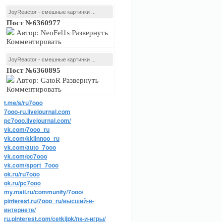
JoyReactor - смешные картинки ...
Пост №6360977
Автор: NeoFel1s Развернуть
Комментировать
JoyReactor - смешные картинки ...
Пост №6360895
Автор: GatoR Развернуть
Комментировать
t.me/s/ru7ooo
7ooo-ru.livejournal.com
pc7ooo.livejournal.com/
vk.com/7ooo_ru
vk.com/kkiinnoo_ru
vk.com/auto_7ooo
vk.com/pc7ooo
vk.com/sport_7ooo
ok.ru/ru7ooo
ok.ru/pc7ooo
my.mail.ru/community/7ooo/
pinterest.ru/7ooo_ru/высший-в-
интернете/
ru.pinterest.com/cetkijpk/пк-и-игры/