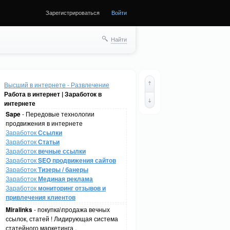
Зарегистрироваться
Войти
Найти
Высший в интернете - Развлечение
Работа в интернет | Заработок в
интернете
Sape
- Передовые технологии
продвижения в интернете
Заработок
Ссылки
Заработок
Статьи
Заработок
вечные ссылки
Заработок
SEO продвижения сайтов
Заработок
Тизеры / банеры
Заработок
Мединая реклама
Заработок
мониторинг отзывов и
привлечения клиентов
Miralinks
- покупка\продажа вечных
ссылок, статей ! Лидирующая система
статейного маркетинга .