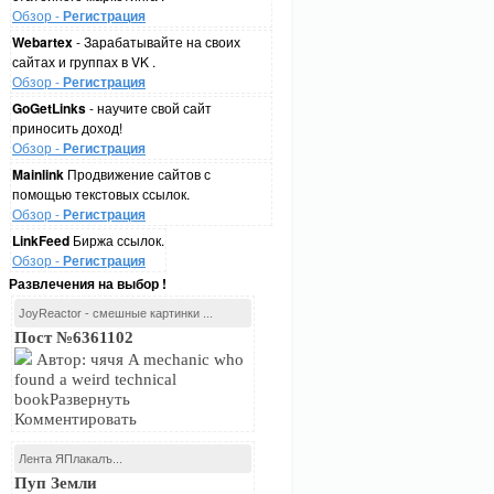
Обзор -
Регистрация
Webartex
- Зарабатывайте на своих
сайтах и группах в VK .
Обзор -
Регистрация
GoGetLinks
- научите свой сайт
приносить доход!
Обзор -
Регистрация
Mainlink
Продвижение сайтов с
помощью текстовых ссылок.
Обзор -
Регистрация
LinkFeed
Биржа ссылок.
Обзор -
Регистрация
Развлечения на выбор !
JoyReactor - смешные картинки ...
Пост №6361102
Автор: чячя A mechanic who
found a weird technical
bookРазвернуть
Комментировать
Лента ЯПлакалъ...
Пуп Земли