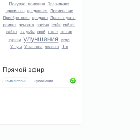
Покупка
помощью
Правильная
правильно
предлагает
Применение
Приобретение
продажа
Производство
сайт
ремонт
ремонта
россия
сайтов
сайты
свадьбы
свой
такое
только
улучшения
туризм
услуг
Услуги
Установка
человек
Что
Прямой эфир
Комментарии
Публикации