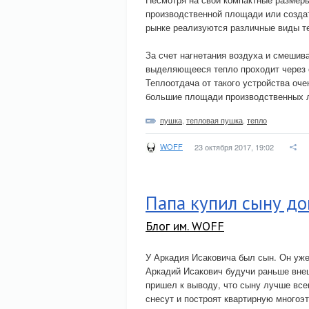
производственной площади или созда
рынке реализуются различные виды те
За счет нагнетания воздуха и смешив
выделяющееся тепло проходит через 
Теплоотдача от такого устройства оч
большие площади производственных 
пушка
,
тепловая пушка
,
тепло
WOFF
23 октября 2017, 19:02
Папа купил сыну до
Блог им. WOFF
У Аркадия Исаковича был сын. Он уже
Аркадий Исакович будучи раньше внеш
пришел к выводу, что сыну лучше все
снесут и построят квартирную многоэ