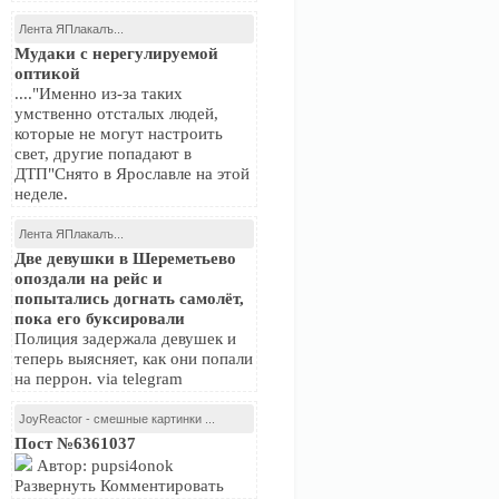
Лента ЯПлакалъ...
Мудаки с нерегулируемой
оптикой
...."Именно из-за таких
умственно отсталых людей,
которые не могут настроить
свет, другие попадают в
ДТП"Снято в Ярославле на этой
неделе.
Лента ЯПлакалъ...
Две девушки в Шереметьево
опоздали на рейс и
попытались догнать самолёт,
пока его буксировали
Полиция задержала девушек и
теперь выясняет, как они попали
на перрон. via telegram
JoyReactor - смешные картинки ...
Пост №6361037
Автор: pupsi4onok
Развернуть Комментировать