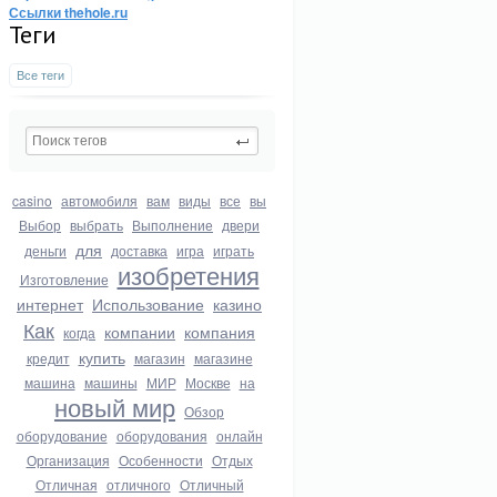
Ссылки thehole.ru
Теги
Все теги
casino
автомобиля
вам
виды
все
вы
Выбор
выбрать
Выполнение
двери
для
деньги
доставка
игра
играть
изобретения
Изготовление
интернет
Использование
казино
Как
компании
компания
когда
купить
кредит
магазин
магазине
машина
машины
МИР
Москве
на
новый мир
Обзор
оборудование
оборудования
онлайн
Организация
Особенности
Отдых
Отличная
отличного
Отличный