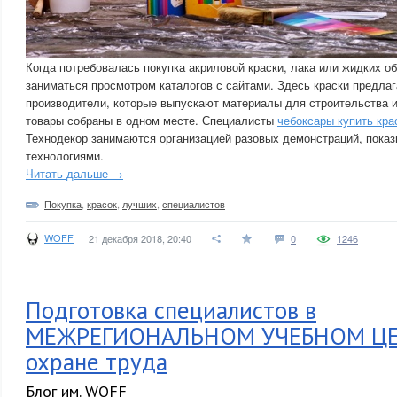
Когда потребовалась покупка акриловой краски, лака или жидких об
заниматься просмотром каталогов с сайтами. Здесь краски предл
производители, которые выпускают материалы для строительства и
товары собраны в одном месте. Специалисты
чебоксары купить кра
Технодекор занимаются организацией разовых демонстраций, пока
технологиями.
Читать дальше →
Покупка
,
красок
,
лучших
,
специалистов
WOFF
21 декабря 2018, 20:40
0
1246
Подготовка специалистов в
МЕЖРЕГИОНАЛЬНОМ УЧЕБНОМ ЦЕ
охране труда
Блог им. WOFF