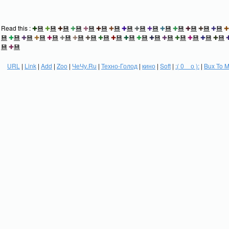
Read this :
✚
💾
✚
💾
✚
💾
✚
💾
✚
💾
✚
💾
✚
💾
✚
💾
✚
💾
✚
💾
✚
💾
✚
💾
✚
💾
✚
💾
✚
💾
✚
💾
✚
💾
✚
💾
✚
💾
✚
💾
✚
💾
✚
💾
✚
💾
✚
💾
✚
💾
✚
💾
✚
💾
✚
💾
✚
💾
✚
💾
✚
💾
✚
💾
✚
💾
💾
✚
💾
URL
|
Link
|
Add
|
Zoo
|
ЧеЧу.Ru
|
Техно-Голод
|
кино
|
Soft
|
:( 0 _ о ):
|
Bux To 