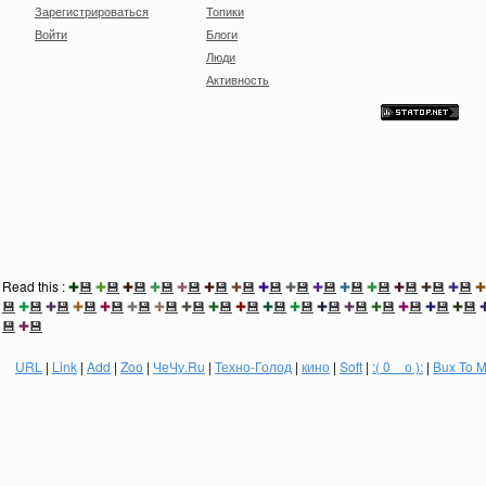
Зарегистрироваться
Топики
Войти
Блоги
Люди
Активность
Read this :
✚
💾
✚
💾
✚
💾
✚
💾
✚
💾
✚
💾
✚
💾
✚
💾
✚
💾
✚
💾
✚
💾
✚
💾
✚
💾
✚
💾
✚
💾
✚
💾
✚
💾
✚
💾
✚
💾
✚
💾
✚
💾
✚
💾
✚
💾
✚
💾
✚
💾
✚
💾
✚
💾
✚
💾
✚
💾
✚
💾
✚
💾
✚
💾
✚
💾
💾
✚
💾
URL
|
Link
|
Add
|
Zoo
|
ЧеЧу.Ru
|
Техно-Голод
|
кино
|
Soft
|
:( 0 _ о ):
|
Bux To 