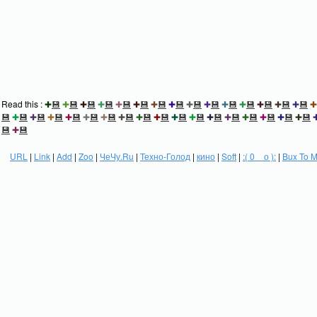
Read this :
✚
💾
✚
💾
✚
💾
✚
💾
✚
💾
✚
💾
✚
💾
✚
💾
✚
💾
✚
💾
✚
💾
✚
💾
✚
💾
✚
💾
✚
💾
✚
💾
✚
💾
✚
💾
✚
💾
✚
💾
✚
💾
✚
💾
✚
💾
✚
💾
✚
💾
✚
💾
✚
💾
✚
💾
✚
💾
✚
💾
✚
💾
✚
💾
✚
💾
💾
✚
💾
URL
|
Link
|
Add
|
Zoo
|
ЧеЧу.Ru
|
Техно-Голод
|
кино
|
Soft
|
:( 0 _ о ):
|
Bux To 