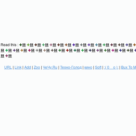
Read this :
✚
💾
✚
💾
✚
💾
✚
💾
✚
💾
✚
💾
✚
💾
✚
💾
✚
💾
✚
💾
✚
💾
✚
💾
✚
💾
✚
💾
✚
💾
✚
💾
✚
💾
✚
💾
✚
💾
✚
💾
✚
💾
✚
💾
✚
💾
✚
💾
✚
💾
✚
💾
✚
💾
✚
💾
✚
💾
✚
💾
✚
💾
✚
💾
✚
💾
💾
✚
💾
URL
|
Link
|
Add
|
Zoo
|
ЧеЧу.Ru
|
Техно-Голод
|
кино
|
Soft
|
:( 0 _ о ):
|
Bux To 