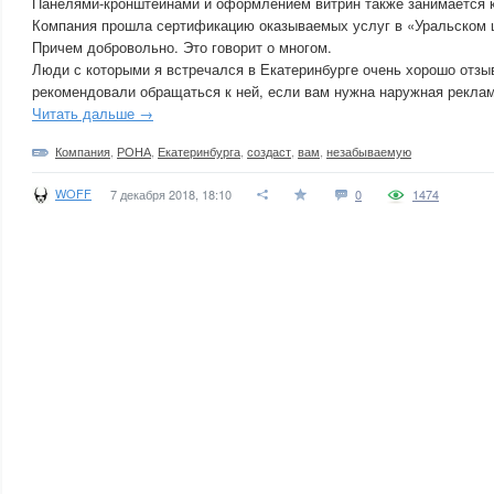
Панелями-кронштейнами и оформлением витрин также занимается
Компания прошла сертификацию оказываемых услуг в «Уральском ц
Причем добровольно. Это говорит о многом.
Люди с которыми я встречался в Екатеринбурге очень хорошо отз
рекомендовали обращаться к ней, если вам нужна наружная реклам
Читать дальше →
Компания
,
РОНА
,
Екатеринбурга
,
создаст
,
вам
,
незабываемую
WOFF
7 декабря 2018, 18:10
0
1474