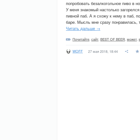
попробовать безалкогольное пиво в н
У меня знакомый настолько загорелс
пивной паб. А я схожу к нему в паб, 
баре. Мысль мне сразу понравилась, т
Читать дальше →
Почитайте
,
сайт
,
BEST OF BEER
,
может
,
WOFF
27 мая 2018, 18:44