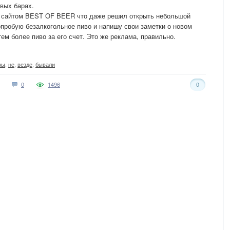
овых барах.
я сайтом BEST OF BEER что даже решил открыть небольшой
попробую безалкогольное пиво и напишу свои заметки о новом
ем более пиво за его счет. Это же реклама, правильно.
вы
,
не
,
везде
,
бывали
0
1496
0