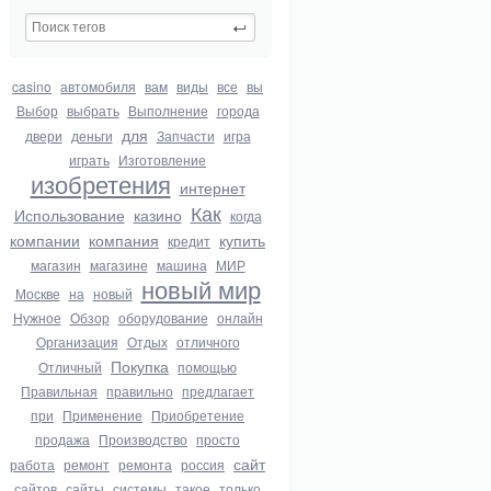
casino
автомобиля
вам
виды
все
вы
Выбор
выбрать
Выполнение
города
для
двери
деньги
Запчасти
игра
играть
Изготовление
изобретения
интернет
Как
Использование
казино
когда
компании
компания
купить
кредит
магазин
магазине
машина
МИР
новый мир
Москве
на
новый
Нужное
Обзор
оборудование
онлайн
Организация
Отдых
отличного
Покупка
Отличный
помощью
Правильная
правильно
предлагает
при
Применение
Приобретение
продажа
Производство
просто
сайт
работа
ремонт
ремонта
россия
сайтов
сайты
системы
такое
только