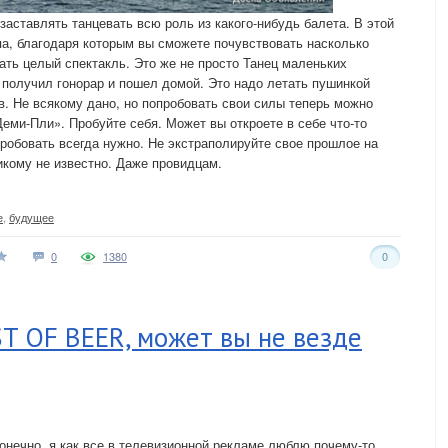
 заставлять танцевать всю роль из какого-нибудь балета. В этой
па, благодаря которым вы сможете почувствовать насколько
ать целый спектакль. Это же не просто Танец маленьких
 получил гонорар и пошел домой. Это надо летать пушинкой
в. Не всякому дано, но попробовать свои силы теперь можно
еми-Пли». Пробуйте себя. Может вы откроете в себе что-то
Пробовать всегда нужно. Не экстраполируйте свое прошлое на
кому не известно. Даже провидцам.
е
,
будущее
0
1380
0
T OF BEER, может вы не везде
онечно, я как все в телевизионной рекламе люблю почему-то