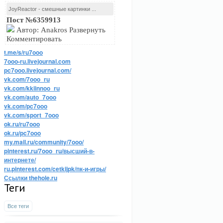
JoyReactor - смешные картинки ...
Пост №6359913
Автор: Anakros Развернуть
Комментировать
t.me/s/ru7ooo
7ooo-ru.livejournal.com
pc7ooo.livejournal.com/
vk.com/7ooo_ru
vk.com/kkiinnoo_ru
vk.com/auto_7ooo
vk.com/pc7ooo
vk.com/sport_7ooo
ok.ru/ru7ooo
ok.ru/pc7ooo
my.mail.ru/community/7ooo/
pinterest.ru/7ooo_ru/высший-в-
интернете/
ru.pinterest.com/cetkijpk/пк-и-игры/
Ссылки thehole.ru
Теги
Все теги