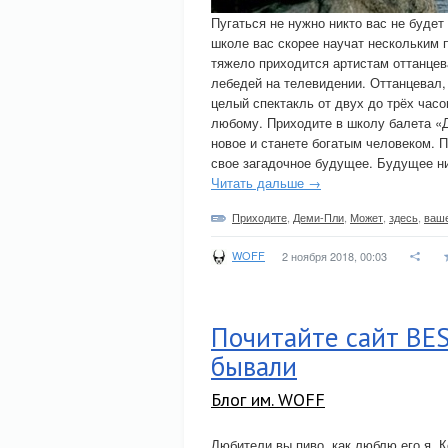
Пугаться не нужно никто вас не будет
школе вас скорее научат нескольким 
тяжело приходится артистам оттанцев
лебедей на телевидении. Оттанцевал,
целый спектакль от двух до трёх часо
любому. Приходите в школу балета «Д
новое и станете богатым человеком. 
свое загадочное будущее. Будущее ни
Читать дальше →
Приходите
,
Деми-Пли
,
Может
,
здесь
,
ваш
WOFF
2 ноября 2018, 00:03
Почитайте сайт BES
бывали
Блог им. WOFF
Любители вы пиво, как люблю его я. К