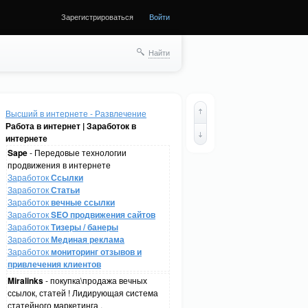
Зарегистрироваться
Войти
Найти
Высший в интернете - Развлечение
Работа в интернет | Заработок в
интернете
Sape
- Передовые технологии
продвижения в интернете
Заработок
Ссылки
Заработок
Статьи
Заработок
вечные ссылки
Заработок
SEO продвижения сайтов
Заработок
Тизеры / банеры
Заработок
Мединая реклама
Заработок
мониторинг отзывов и
привлечения клиентов
Miralinks
- покупка\продажа вечных
ссылок, статей ! Лидирующая система
статейного маркетинга .