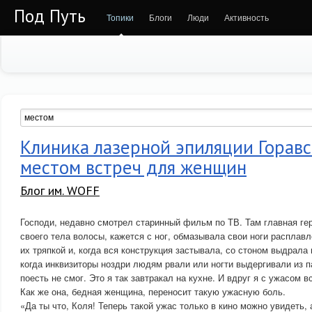
Под Путь
Топики
Блоги
Люди
Активность
Клиника лазерной эпиляции Горавс
местом встреч для женщин
Блог им. WOFF
Господи, недавно смотрел старинный фильм по ТВ. Там главная гер
своего тела волосы, кажется с ног, обмазывала свои ноги расплав
их тряпкой и, когда вся конструкция застывала, со стоном выдрал
когда инквизиторы ноздри людям рвали или ногти выдергивали из п
поесть не смог. Это я так завтракал на кухне. И вдруг я с ужасом
Как же она, бедная женщина, переносит такую ужасную боль.
«Да ты что, Коля! Теперь такой ужас только в кино можно увидеть, 