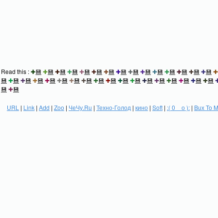
Read this :
✚
💾
✚
💾
✚
💾
✚
💾
✚
💾
✚
💾
✚
💾
✚
💾
✚
💾
✚
💾
✚
💾
✚
💾
✚
💾
✚
💾
✚
💾
✚
💾
✚
💾
✚
💾
✚
💾
✚
💾
✚
💾
✚
💾
✚
💾
✚
💾
✚
💾
✚
💾
✚
💾
✚
💾
✚
💾
✚
💾
✚
💾
✚
💾
✚
💾
💾
✚
💾
URL
|
Link
|
Add
|
Zoo
|
ЧеЧу.Ru
|
Техно-Голод
|
кино
|
Soft
|
:( 0 _ о ):
|
Bux To 