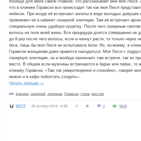
Вообще для меня самое главное, что рассказывает мне моя Люся. 
что в клинике Горавски все происходит так как моя Люся представ
небесах. При входе её встречают ангелы в виде молодых девушек 
провожают её в кабинет лазерной эпиляции. Там её встречает арха
специальную очень удобную кушетку. После чего лазерным светом 
волосы на теле моей жены. Вся процедура длится совершенно не до
до 8 раз после чего волосы, если и начнут расти, то только через 
бога, лишь бы моя Люся не испытывала боли. Но, по-моему, в клин
Горавски женщинам даже нравится находиться. Моя Люся с подруг
лазерную эпиляцию, но и вообще назначают там встречи, так их пр
место. В общем если мужчины встречаются в барах или пабах, то
клинику Горавски. «Там так умиротворенно и спокойно», говорит мо
можно и в кафе поболтать сходить».
Читать дальше →
Клиника
,
лазерной
,
эпиляции
,
Горавски
,
стала
,
местом
WOFF
20 октября 2018, 14:50
0
9628