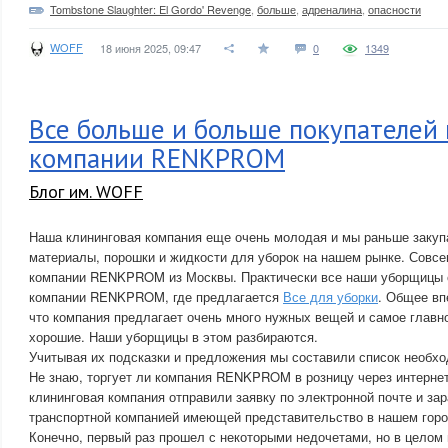
Tombstone Slaughter: El Gordo' Revenge
,
больше
,
адреналина
,
опасности
WOFF
18 июня 2025, 09:47
0
1349
Все больше и больше покупателей 
компании RENKPROM
Блог им. WOFF
Наша клининговая компания еще очень молодая и мы раньше закуп
материалы, порошки и жидкости для уборок на нашем рынке. Совсе
компании RENKPROM из Москвы. Практически все наши уборщицы 
компании RENKPROM, где предлагается
Все для уборки
. Общее вп
что компания предлагает очень много нужных вещей и самое главно
хорошие. Наши уборщицы в этом разбираются.
Учитывая их подсказки и предложения мы составили список необх
Не знаю, торгует ли компания RENKPROM в розницу через интернет 
клининговая компания отправили заявку по электронной почте и за
транспортной компанией имеющей представительство в нашем горо
Конечно, первый раз прошел с некоторыми недочетами, но в целом