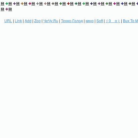
💾
✚
💾
✚
💾
✚
💾
✚
💾
✚
💾
✚
💾
✚
💾
✚
💾
✚
💾
✚
💾
✚
💾
✚
💾
✚
💾
✚
💾
✚
💾
✚
💾
✚
💾
💾
✚
💾
URL
|
Link
|
Add
|
Zoo
|
ЧеЧу.Ru
|
Техно-Голод
|
кино
|
Soft
|
:( 0 _ о ):
|
Bux To 