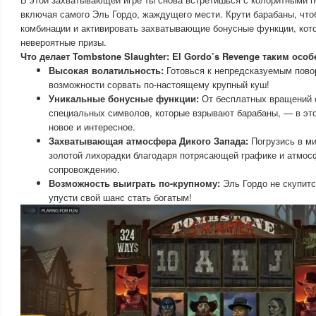
включая самого Эль Гордо, жаждущего мести. Крути барабаны, чт
комбинации и активировать захватывающие бонусные функции, кото
невероятные призы.
Что делает Tombstone Slaughter: El Gordo’s Revenge таким ос
Высокая волатильность:
Готовься к непредсказуемым пово
возможности сорвать по-настоящему крупный куш!
Уникальные бонусные функции:
От бесплатных вращений 
специальных символов, которые взрывают барабаны, — в этой
новое и интересное.
Захватывающая атмосфера Дикого Запада:
Погрузись в ми
золотой лихорадки благодаря потрясающей графике и атмос
сопровождению.
Возможность выиграть по-крупному:
Эль Гордо не скупится
упусти свой шанс стать богатым!