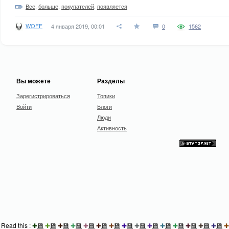
Все
,
больше
,
покупателей
,
появляется
WOFF
4 января 2019, 00:01
0
1562
Вы можете
Разделы
Зарегистрироваться
Топики
Войти
Блоги
Люди
Активность
Read this :
✚
💾
✚
💾
✚
💾
✚
💾
✚
💾
✚
💾
✚
💾
✚
💾
✚
💾
✚
💾
✚
💾
✚
💾
✚
💾
✚
💾
✚
💾
✚