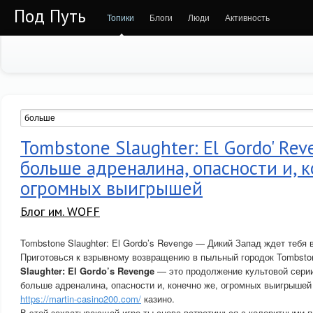
Под Путь
Топики
Блоги
Люди
Активность
Tombstone Slaughter: El Gordo' Rev
больше адреналина, опасности и, 
огромных выигрышей
Блог им. WOFF
Tombstone Slaughter: El Gordo’s Revenge — Дикий Запад ждет тебя в
Приготовься к взрывному возвращению в пыльный городок Tombsto
Slaughter: El Gordo’s Revenge
— это продолжение культовой серии
больше адреналина, опасности и, конечно же, огромных выигрышей
https://martin-casino200.com/
казино.
В этой захватывающей игре ты снова встретишься с колоритными 