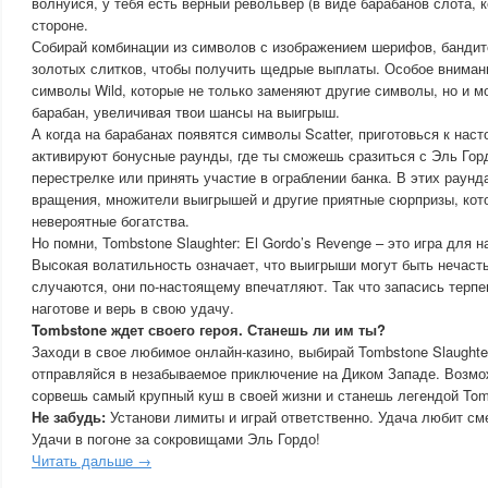
волнуйся, у тебя есть верный револьвер (в виде барабанов слота, к
стороне.
Собирай комбинации из символов с изображением шерифов, бандито
золотых слитков, чтобы получить щедрые выплаты. Особое внимани
символы Wild, которые не только заменяют другие символы, но и м
барабан, увеличивая твои шансы на выигрыш.
А когда на барабанах появятся символы Scatter, приготовься к на
активируют бонусные раунды, где ты сможешь сразиться с Эль Го
перестрелке или принять участие в ограблении банка. В этих раун
вращения, множители выигрышей и другие приятные сюрпризы, кото
невероятные богатства.
Но помни, Tombstone Slaughter: El Gordo’s Revenge – это игра для 
Высокая волатильность означает, что выигрыши могут быть нечасты
случаются, они по-настоящему впечатляют. Так что запасись терп
наготове и верь в свою удачу.
Tombstone ждет своего героя. Станешь ли им ты?
Заходи в свое любимое онлайн-казино, выбирай Tombstone Slaughter
отправляйся в незабываемое приключение на Диком Западе. Возмо
сорвешь самый крупный куш в своей жизни и станешь легендой Tom
Не забудь:
Установи лимиты и играй ответственно. Удача любит см
Удачи в погоне за сокровищами Эль Гордо!
Читать дальше →