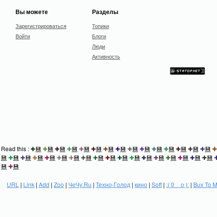
Вы можете
Разделы
Зарегистрироваться
Топики
Войти
Блоги
Люди
Активность
Read this :
✚
💾
✚
💾
✚
💾
✚
💾
✚
💾
✚
💾
✚
💾
✚
💾
✚
💾
✚
💾
✚
💾
✚
💾
✚
💾
✚
💾
✚
💾
✚
💾
✚
💾
✚
💾
✚
💾
✚
💾
✚
💾
✚
💾
✚
💾
✚
💾
✚
💾
✚
💾
✚
💾
✚
💾
✚
💾
✚
💾
✚
💾
✚
💾
✚
💾
💾
✚
💾
URL
|
Link
|
Add
|
Zoo
|
ЧеЧу.Ru
|
Техно-Голод
|
кино
|
Soft
|
:( 0 _ о ):
|
Bux To 