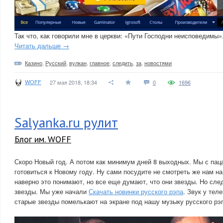
Так что, как говорили мне в церкви: «Пути Господни неисповедимы»
Читать дальше →
Казино
,
Русский
,
вулкан
,
главное
,
следить
,
за
,
новостями
WOFF
27 мая 2018, 18:34
0
1696
Salyanka.ru рулит
Блог им. WOFF
Скоро Новый год. А потом как минимум дней 8 выходных. Мы с пац
готовиться к Новому году. Ну сами посудите не смотреть же нам на
наверно это понимают, но все еще думают, что они звезды. Но сле
звезды. Мы уже начали
Скачать новинки русского рэпа
. Звук у тел
старые звезды помелькают на экране под нашу музыку русского рэ