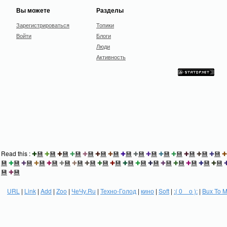
Вы можете
Разделы
Зарегистрироваться
Топики
Войти
Блоги
Люди
Активность
Read this :
✚
💾
✚
💾
✚
💾
✚
💾
✚
💾
✚
💾
✚
💾
✚
💾
✚
💾
✚
💾
✚
💾
✚
💾
✚
💾
✚
💾
✚
💾
✚
💾
✚
💾
✚
💾
✚
💾
✚
💾
✚
💾
✚
💾
✚
💾
✚
💾
✚
💾
✚
💾
✚
💾
✚
💾
✚
💾
✚
💾
✚
💾
✚
💾
✚
💾
💾
✚
💾
URL
|
Link
|
Add
|
Zoo
|
ЧеЧу.Ru
|
Техно-Голод
|
кино
|
Soft
|
:( 0 _ о ):
|
Bux To 