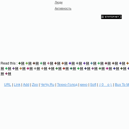
Люди
Активность
Read this :
✚
💾
✚
💾
✚
💾
✚
💾
✚
💾
✚
💾
✚
💾
✚
💾
✚
💾
✚
💾
✚
💾
✚
💾
✚
💾
✚
💾
✚
💾
✚
💾
✚
💾
✚
💾
✚
💾
✚
💾
✚
💾
✚
💾
✚
💾
✚
💾
✚
💾
✚
💾
✚
💾
✚
💾
✚
💾
✚
💾
✚
💾
✚
💾
✚
💾
💾
✚
💾
URL
|
Link
|
Add
|
Zoo
|
ЧеЧу.Ru
|
Техно-Голод
|
кино
|
Soft
|
:( 0 _ о ):
|
Bux To 