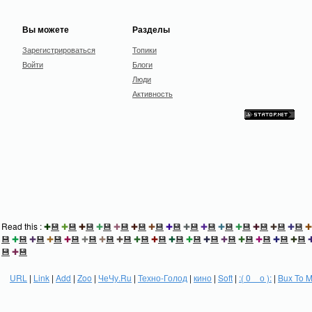
Вы можете
Разделы
Зарегистрироваться
Топики
Войти
Блоги
Люди
Активность
Read this :
✚
💾
✚
💾
✚
💾
✚
💾
✚
💾
✚
💾
✚
💾
✚
💾
✚
💾
✚
💾
✚
💾
✚
💾
✚
💾
✚
💾
✚
💾
✚
💾
✚
💾
✚
💾
✚
💾
✚
💾
✚
💾
✚
💾
✚
💾
✚
💾
✚
💾
✚
💾
✚
💾
✚
💾
✚
💾
✚
💾
✚
💾
✚
💾
✚
💾
💾
✚
💾
URL
|
Link
|
Add
|
Zoo
|
ЧеЧу.Ru
|
Техно-Голод
|
кино
|
Soft
|
:( 0 _ о ):
|
Bux To 