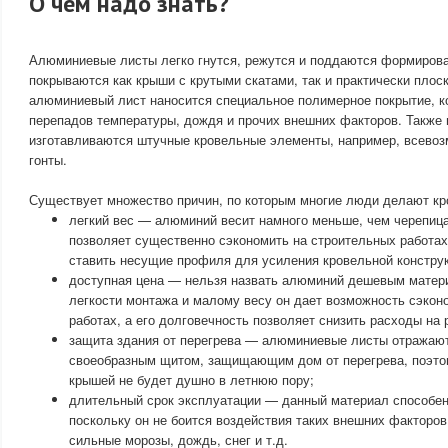
О чем надо знать?
Алюминиевые листы легко гнутся, режутся и поддаются формирова
покрываются как крыши с крутыми скатами, так и практически плоск
алюминиевый лист наносится специальное полимерное покрытие, к
перепадов температуры, дождя и прочих внешних факторов. Также
изготавливаются штучные кровельные элементы, например, всево
гонты.
Существует множество причин, по которым многие люди делают к
легкий вес — алюминий весит намного меньше, чем черепица (в
позволяет существенно сэкономить на строительных работах
ставить несущие профиля для усиления кровельной конструк
доступная цена — нельзя назвать алюминий дешевым матери
легкости монтажа и малому весу он дает возможность сэкон
работах, а его долговечность позволяет снизить расходы на 
защита здания от перегрева — алюминиевые листы отражают
своеобразным щитом, защищающим дом от перегрева, поэто
крышей не будет душно в летнюю пору;
длительный срок эксплуатации — данный материал способен
поскольку он не боится воздействия таких внешних факторов
сильные морозы, дождь, снег и т.д.