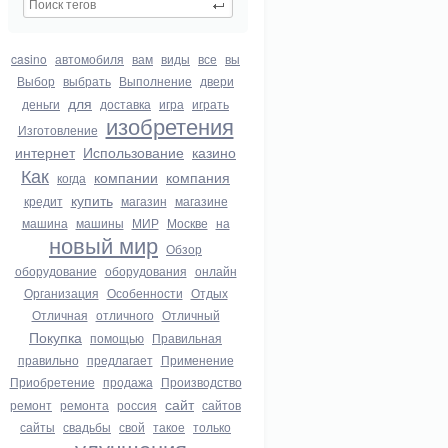
casino
автомобиля
вам
виды
все
вы
Выбор
выбрать
Выполнение
двери
для
деньги
доставка
игра
играть
изобретения
Изготовление
интернет
Использование
казино
Как
компании
компания
когда
купить
кредит
магазин
магазине
машина
машины
МИР
Москве
на
новый мир
Обзор
оборудование
оборудования
онлайн
Организация
Особенности
Отдых
Отличная
отличного
Отличный
Покупка
помощью
Правильная
правильно
предлагает
Применение
Приобретение
продажа
Производство
сайт
ремонт
ремонта
россия
сайтов
сайты
свадьбы
свой
такое
только