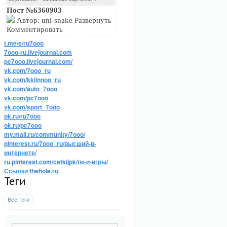
Пост №6360903
Автор: uni-snake Развернуть
Комментировать
t.me/s/ru7ooo
7ooo-ru.livejournal.com
pc7ooo.livejournal.com/
vk.com/7ooo_ru
vk.com/kkiinnoo_ru
vk.com/auto_7ooo
vk.com/pc7ooo
vk.com/sport_7ooo
ok.ru/ru7ooo
ok.ru/pc7ooo
my.mail.ru/community/7ooo/
pinterest.ru/7ooo_ru/высший-в-
интернете/
ru.pinterest.com/cetkijpk/пк-и-игры/
Ссылки thehole.ru
Теги
Все теги