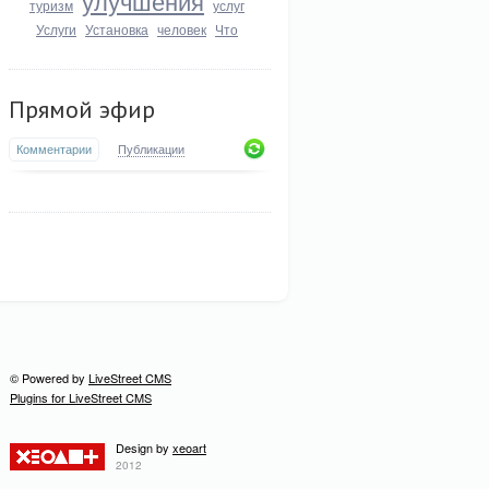
улучшения
туризм
услуг
Услуги
Установка
человек
Что
Прямой эфир
Комментарии
Публикации
© Powered by
LiveStreet CMS
Plugins for LiveStreet CMS
Design by
xeoart
2012