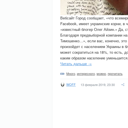
Вебсайт Город сообщает, «что всемир
Facebook, имеет украинские корни, в 
«известный блогер Олег Айзин.» Да, с
Благодаря предвыборной компании на
Тимошенко…», если вас, конечно, это
произойдет с населением Украины в б
может сократиться на 18%, то есть, д
каким образом население уменьшится.
Читать дальше →
Много
,
интересного
,
можно
,
прочитать
WOFF
13 февраля 2019, 23:30