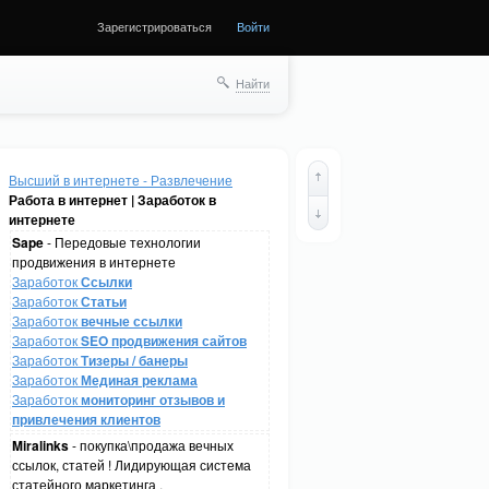
Зарегистрироваться
Войти
Найти
Высший в интернете - Развлечение
Работа в интернет | Заработок в
интернете
Sape
- Передовые технологии
продвижения в интернете
Заработок
Ссылки
Заработок
Статьи
Заработок
вечные ссылки
Заработок
SEO продвижения сайтов
Заработок
Тизеры / банеры
Заработок
Мединая реклама
Заработок
мониторинг отзывов и
привлечения клиентов
Miralinks
- покупка\продажа вечных
ссылок, статей ! Лидирующая система
статейного маркетинга .