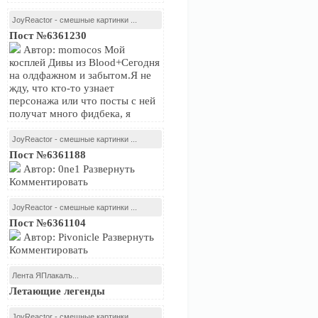
JoyReactor - смешные картинки ...
Пост №6361230
Автор: momocos Мой
косплей Дивы из Blood+Сегодня
на олдфажном и забытом.Я не
жду, что кто-то узнает
персонажа или что посты с ней
получат много фидбека, я
JoyReactor - смешные картинки ...
Пост №6361188
Автор: 0ne1 Развернуть
Комментировать
JoyReactor - смешные картинки ...
Пост №6361104
Автор: Pivonicle Развернуть
Комментировать
Лента ЯПлакалъ...
Летающие легенды
JoyReactor - смешные картинки ...