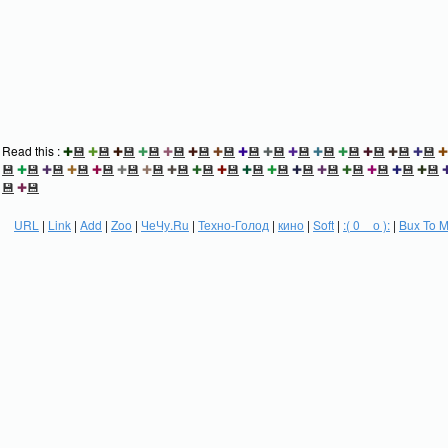
Read this :
✚
💾
✚
💾
✚
💾
✚
💾
✚
💾
✚
💾
✚
💾
✚
💾
✚
💾
✚
💾
✚
💾
✚
💾
✚
💾
✚
💾
✚
💾
✚
💾
✚
💾
✚
💾
✚
💾
✚
💾
✚
💾
✚
💾
✚
💾
✚
💾
✚
💾
✚
💾
✚
💾
✚
💾
✚
💾
✚
💾
✚
💾
✚
💾
✚
💾
💾
✚
💾
URL
|
Link
|
Add
|
Zoo
|
ЧеЧу.Ru
|
Техно-Голод
|
кино
|
Soft
|
:( 0 _ о ):
|
Bux To 