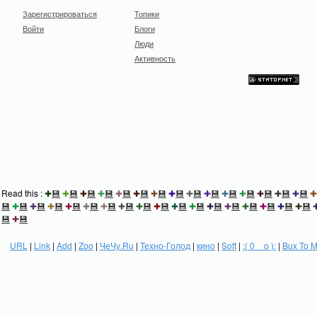
Зарегистрироваться
Топики
Войти
Блоги
Люди
Активность
Read this :
✚
💾
✚
💾
✚
💾
✚
💾
✚
💾
✚
💾
✚
💾
✚
💾
✚
💾
✚
💾
✚
💾
✚
💾
✚
💾
✚
💾
✚
💾
✚
💾
✚
💾
✚
💾
✚
💾
✚
💾
✚
💾
✚
💾
✚
💾
✚
💾
✚
💾
✚
💾
✚
💾
✚
💾
✚
💾
✚
💾
✚
💾
✚
💾
✚
💾
💾
✚
💾
URL
|
Link
|
Add
|
Zoo
|
ЧеЧу.Ru
|
Техно-Голод
|
кино
|
Soft
|
:( 0 _ о ):
|
Bux To 