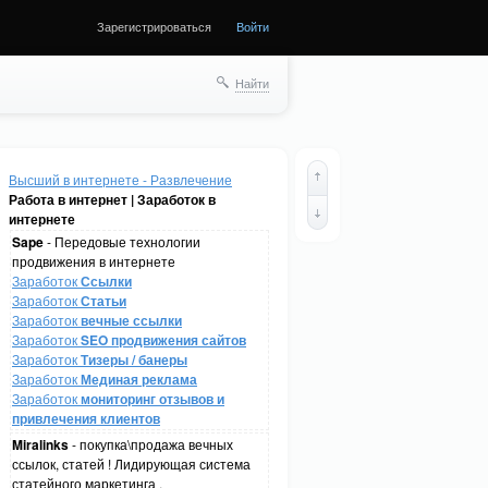
Зарегистрироваться
Войти
Найти
Высший в интернете - Развлечение
Работа в интернет | Заработок в
интернете
Sape
- Передовые технологии
продвижения в интернете
Заработок
Ссылки
Заработок
Статьи
Заработок
вечные ссылки
Заработок
SEO продвижения сайтов
Заработок
Тизеры / банеры
Заработок
Мединая реклама
Заработок
мониторинг отзывов и
привлечения клиентов
Miralinks
- покупка\продажа вечных
ссылок, статей ! Лидирующая система
статейного маркетинга .