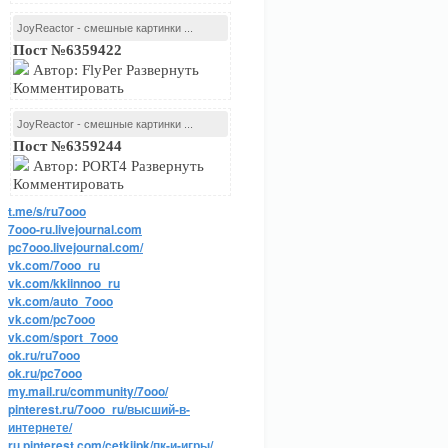
JoyReactor - смешные картинки ...
Пост №6359422
Автор: FlyPer Развернуть
Комментировать
JoyReactor - смешные картинки ...
Пост №6359244
Автор: PORT4 Развернуть
Комментировать
t.me/s/ru7ooo
7ooo-ru.livejournal.com
pc7ooo.livejournal.com/
vk.com/7ooo_ru
vk.com/kkiinnoo_ru
vk.com/auto_7ooo
vk.com/pc7ooo
vk.com/sport_7ooo
ok.ru/ru7ooo
ok.ru/pc7ooo
my.mail.ru/community/7ooo/
pinterest.ru/7ooo_ru/высший-в-
интернете/
ru.pinterest.com/cetkijpk/пк-и-игры/