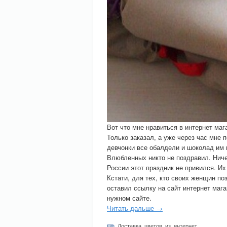
Вот что мне нравиться в интернет маг
Только заказал, а уже через час мне 
девчонки все обалдели и шоколад им 
Влюбленных никто не поздравил. Ниче
России этот праздник не привился. Их
Кстати, для тех, кто своих женщин по
оставил ссылку на сайт интернет маг
нужном сайте.
Читать дальше →
Доставка
,
цветов
,
из
,
интернет