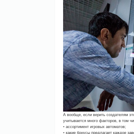
А вообще, если верить создателям эт
учитывается много факторов, в том ч
• ассортимент игровых автоматов;
• какие бонусы предлагает каждое зав