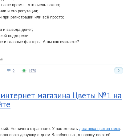
В наше время – это очень важно;
нии и его репутация;
 при регистрации или всё просто;
а и вывода денег;
ской поддержки.
е и главные факторы. А вы как считаете?
ка
0
1970
0
 интернет магазина Цветы №1 на
йте
очий. Но ничего страшного. У нас же есть
доставка цветов омск
.
равлю свою девушку с днем Влюбленных, я поражу всех её