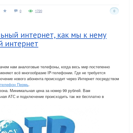
0
1720
0
льный интернет, как мы к нему
й интернет
ачем нам аналоговые телефоны, когда весь мир постепенно
еняют всё многообразие IP-телефонии. Где не требуется
ючение нового абонента происходит через Интернет посредством
 телефон Пермь
.
она. Минимальная цена за номер 99 рублей. Вам
ная АТС и подключение происходить так же бесплатно в