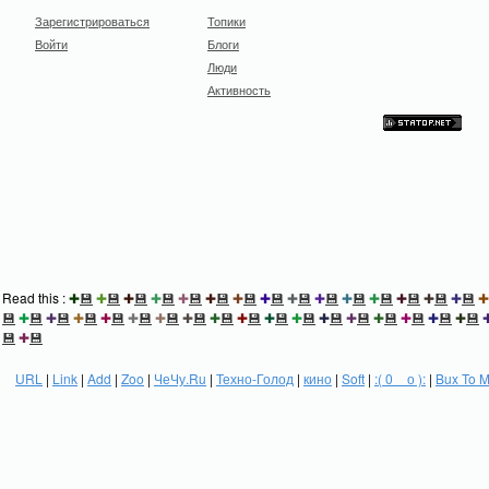
Зарегистрироваться
Топики
Войти
Блоги
Люди
Активность
Read this :
✚
💾
✚
💾
✚
💾
✚
💾
✚
💾
✚
💾
✚
💾
✚
💾
✚
💾
✚
💾
✚
💾
✚
💾
✚
💾
✚
💾
✚
💾
✚
💾
✚
💾
✚
💾
✚
💾
✚
💾
✚
💾
✚
💾
✚
💾
✚
💾
✚
💾
✚
💾
✚
💾
✚
💾
✚
💾
✚
💾
✚
💾
✚
💾
✚
💾
💾
✚
💾
URL
|
Link
|
Add
|
Zoo
|
ЧеЧу.Ru
|
Техно-Голод
|
кино
|
Soft
|
:( 0 _ о ):
|
Bux To 