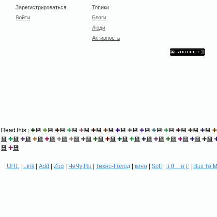
Зарегистрироваться
Топики
Войти
Блоги
Люди
Активность
Read this :
✚
💾
✚
💾
✚
💾
✚
💾
✚
💾
✚
💾
✚
💾
✚
💾
✚
💾
✚
💾
✚
💾
✚
💾
✚
💾
✚
💾
✚
💾
✚
💾
✚
💾
✚
💾
✚
💾
✚
💾
✚
💾
✚
💾
✚
💾
✚
💾
✚
💾
✚
💾
✚
💾
✚
💾
✚
💾
✚
💾
✚
💾
✚
💾
✚
💾
💾
✚
💾
URL
|
Link
|
Add
|
Zoo
|
ЧеЧу.Ru
|
Техно-Голод
|
кино
|
Soft
|
:( 0 _ о ):
|
Bux To 