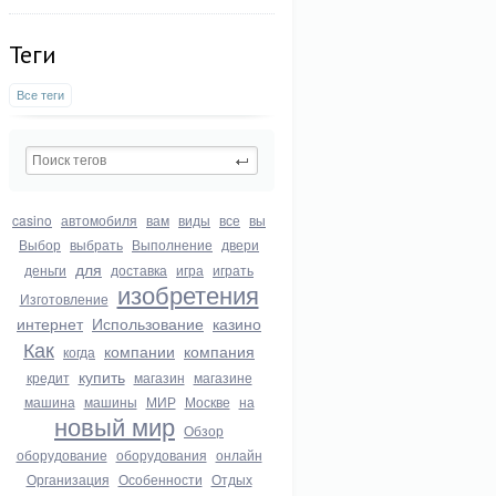
Теги
Все теги
casino
автомобиля
вам
виды
все
вы
Выбор
выбрать
Выполнение
двери
для
деньги
доставка
игра
играть
изобретения
Изготовление
интернет
Использование
казино
Как
компании
компания
когда
купить
кредит
магазин
магазине
машина
машины
МИР
Москве
на
новый мир
Обзор
оборудование
оборудования
онлайн
Организация
Особенности
Отдых