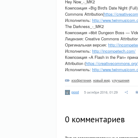
Hey Now_-_MK2
Композиция «Big Bird's Date Night (Fu
Commons Attribution(
https://creativeco
Исполнитель:
http://www.twinmusicom.o
The Darkness_-_MK2
Композиция «8bit Dungeon Boss — Vid
Лицензия: Creative Commons Attribution
Оригинальная версия:
http://incompete
Исполнитель:
http://incompetech.com/
Композиция «A Flash in the Pan» при
Attribution (
https://creativecommons.org/l
Исполнитель:
http://www.twinmusicom.o
изобретения
,
новый мир
,
улучшения
pood
5 октября 2016, 01:29
0
комментариев
Только зарегистрированные и авторизов