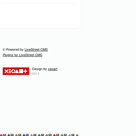
© Powered by
LiveStreet CMS
Plugins for LiveStreet CMS
Design by
xeoart
2012
✚
💾
✚
💾
✚
💾
✚
💾
✚
💾
✚
💾
✚
💾
✚
💾
✚
💾
✚
💾
✚