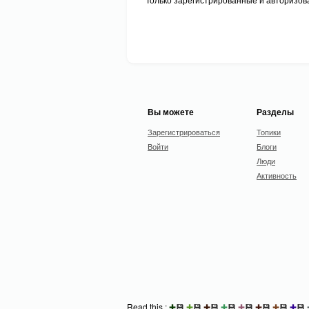
Вы можете
Разделы
Зарегистрироваться
Топики
Войти
Блоги
Люди
Активность
Read this :
✚
💾
✚
💾
✚
💾
✚
💾
✚
💾
✚
💾
✚
💾
✚
💾