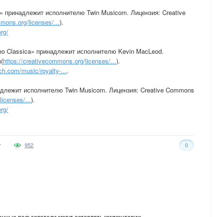
ll)» принадлежит исполнителю Twin Musicom. Лицензия: Creative
mmons.org/licenses/...
).
rg/
eo Classica» принадлежит исполнителю Kevin MacLeod.
(
https://creativecommons.org/licenses/...
).
ch.com/music/royalty-...
.
надлежит исполнителю Twin Musicom. Лицензия: Creative Commons
icenses/...
).
rg/
952
0
анные пользователи могут оставлять комментарии.