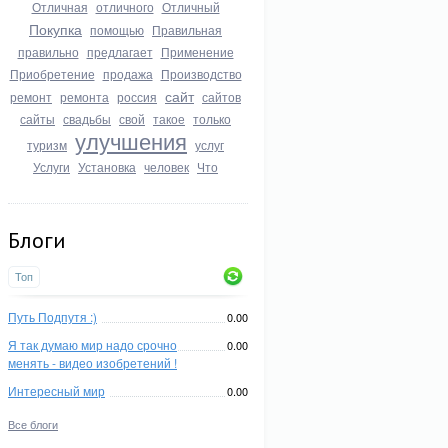
Отличная
отличного
Отличный
Покупка
помощью
Правильная
правильно
предлагает
Применение
Приобретение
продажа
Производство
сайт
ремонт
ремонта
россия
сайтов
сайты
свадьбы
свой
такое
только
улучшения
туризм
услуг
Услуги
Установка
человек
Что
Блоги
Топ
Путь Подпутя :)
0.00
Я так думаю мир надо срочно
0.00
менять - видео изобретений !
Интересный мир
0.00
Все блоги