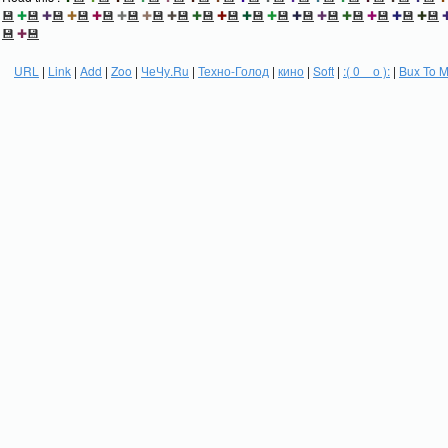
💾
✚
💾
✚
💾
✚
💾
✚
💾
✚
💾
✚
💾
✚
💾
✚
💾
✚
💾
✚
💾
✚
💾
✚
💾
✚
💾
✚
💾
✚
💾
✚
💾
✚
💾
💾
✚
💾
URL
|
Link
|
Add
|
Zoo
|
ЧеЧу.Ru
|
Техно-Голод
|
кино
|
Soft
|
:( 0 _ о ):
|
Bux To 