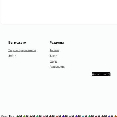
Вы можете
Разделы
Зарегистрироваться
Топики
Войти
Блоги
Люди
Активность
Read this :
✚
💾
✚
💾
✚
💾
✚
💾
✚
💾
✚
💾
✚
💾
✚
💾
✚
💾
✚
💾
✚
💾
✚
💾
✚
💾
✚
💾
✚
💾
✚