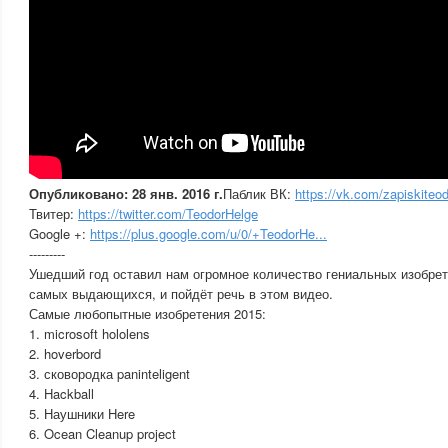
Опубликовано: 28 янв. 2016 г.
Паблик ВК:
https://vk.com/zapiskiteo
Твитер:
https://twitter.com/TeodorHelge
Google +:
https://plus.google.com/u/0/+TeodorHe...
---------
Ушедший год оставил нам огромное количество гениальных изобрете
самых выдающихся, и пойдёт речь в этом видео.
Самые любопытные изобретения 2015:
1. microsoft hololens
2. hoverbord
3. сковородка paninteligent
4. Hackball
5. Наушники Here
6. Ocean Cleanup project