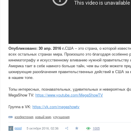
Опубликовано: 30 апр. 2016 г.
США – это страна, о которой извест
всех остальных странах мира. Произошло это благодаря особенно 
кинематографу и искусственному вливанию нужной правительству 
Америка таит в себе намного больше тайн, чем вы себе можете пр
шокирующие разоблачения правительственных действий в США за 
в нашем топе.
Топы интересных, познавательных, удивительных и невероятных фа
MegaShow TV:
https://www.youtube.com/MegaShowTV
Группа в VK:
https://vk.com/megashowtv
изобретения
,
новый мир
,
улучшения
pood
5 октября 2016, 02:36
1005