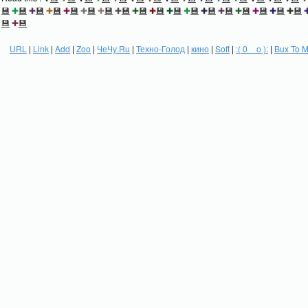
💾
✚
💾
✚
💾
✚
💾
✚
💾
✚
💾
✚
💾
✚
💾
✚
💾
✚
💾
✚
💾
✚
💾
✚
💾
✚
💾
✚
💾
✚
💾
✚
💾
✚
💾
💾
✚
💾
URL
|
Link
|
Add
|
Zoo
|
ЧеЧу.Ru
|
Техно-Голод
|
кино
|
Soft
|
:( 0 _ о ):
|
Bux To 