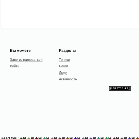
Вы можете
Разделы
Зарегистрироваться
Топики
Войти
Блоги
Люди
Активность
Read this :
✚
💾
✚
💾
✚
💾
✚
💾
✚
💾
✚
💾
✚
💾
✚
💾
✚
💾
✚
💾
✚
💾
✚
💾
✚
💾
✚
💾
✚
💾
✚