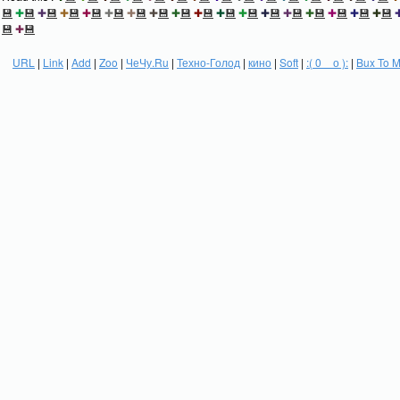
💾
✚
💾
✚
💾
✚
💾
✚
💾
✚
💾
✚
💾
✚
💾
✚
💾
✚
💾
✚
💾
✚
💾
✚
💾
✚
💾
✚
💾
✚
💾
✚
💾
✚
💾
💾
✚
💾
URL
|
Link
|
Add
|
Zoo
|
ЧеЧу.Ru
|
Техно-Голод
|
кино
|
Soft
|
:( 0 _ о ):
|
Bux To 