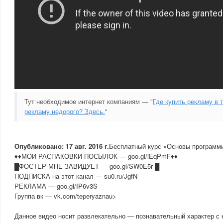
Тут необходимое интернет компаниям — "
Где купить рекламу в 
рекламу недорого? Здесь.
"
Опубликовано: 17 авг. 2016 г.
Бесплатный курс «Основы программир
♦♦МОИ РАСПАКОВКИ ПОСЫЛОК — goo.gl/iEqPmF♦♦
█ФОСТЕР МНЕ ЗАВИДУЕТ — goo.gl/SW0E5r █
ПОДПИСКА на этот канал — su0.ru/JgfN
РЕКЛАМА — goo.gl/IP6v3S
Группа вк — vk.com/teperyaznau>
Данное видео носит развлекательно — познавательный характер с