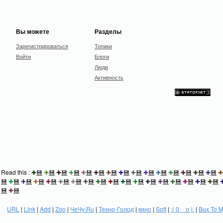
Вы можете
Разделы
Зарегистрироваться
Топики
Войти
Блоги
Люди
Активность
Read this :
✚
💾
✚
💾
✚
💾
✚
💾
✚
💾
✚
💾
✚
💾
✚
💾
✚
💾
✚
💾
✚
💾
✚
💾
✚
💾
✚
💾
✚
💾
✚
💾
✚
💾
✚
💾
✚
💾
✚
💾
✚
💾
✚
💾
✚
💾
✚
💾
✚
💾
✚
💾
✚
💾
✚
💾
✚
💾
✚
💾
✚
💾
✚
💾
✚
💾
💾
✚
💾
URL
|
Link
|
Add
|
Zoo
|
ЧеЧу.Ru
|
Техно-Голод
|
кино
|
Soft
|
:( 0 _ о ):
|
Bux To 