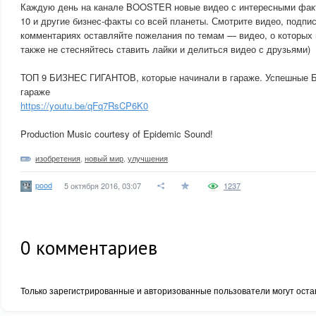
Каждую день на канале BOOSTER новые видео с интересными факт
10 и другие бизнес-факты со всей планеты. Смотрите видео, подпи
комментариях оставляйте пожелания по темам — видео, о которых 
также не стесняйтесь ставить лайки и делиться видео с друзьями)
ТОП 9 БИЗНЕС ГИГАНТОВ, которые начинали в гараже. Успешные Б
гараже
https://youtu.be/qFq7RsCP6K0
Production Music courtesy of Epidemic Sound!
изобретения
,
новый мир
,
улучшения
pood
5 октября 2016, 03:07
1237
0
комментариев
Только зарегистрированные и авторизованные пользователи могут оста