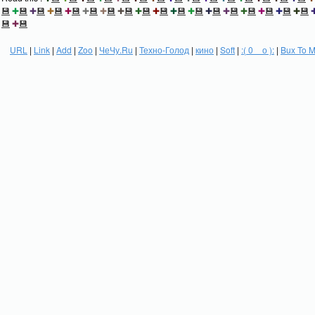
💾
✚
💾
✚
💾
✚
💾
✚
💾
✚
💾
✚
💾
✚
💾
✚
💾
✚
💾
✚
💾
✚
💾
✚
💾
✚
💾
✚
💾
✚
💾
✚
💾
✚
💾
💾
✚
💾
URL
|
Link
|
Add
|
Zoo
|
ЧеЧу.Ru
|
Техно-Голод
|
кино
|
Soft
|
:( 0 _ о ):
|
Bux To 