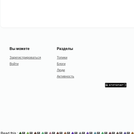
Вы можете
Разделы
Зарегистрироваться
Топики
Войти
Блоги
Люди
Активность
Read this :
✚
💾
✚
💾
✚
💾
✚
💾
✚
💾
✚
💾
✚
💾
✚
💾
✚
💾
✚
💾
✚
💾
✚
💾
✚
💾
✚
💾
✚
💾
✚