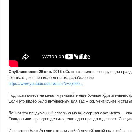
Опубликовано: 29 апр. 2016 г.
Смотрите видео: шокирующая правда
скрывают, вся правда о деньгах, разоблачение
https://www.youtube.com/watch?v=zyh60...
Подписывайтесь на канал и узнавайте еще больше Удивительных 
Если это видео было интересным для вас – комментируйте и ставьт
Деньги это придуманный способ обмана, американская мечта — ска
Скандальная правда о деньгах, еще одна правда о деньгах. Специ
И не важно Банк Англии это или любой другой, какой валютой вы по