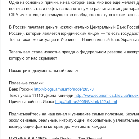
Одна из основных причин, из-за которой весь мир все еще желает д
почти за весь газ и нефть на планете нужно расчитыватся доллара
США имеют еще и преимущество свободного доступа к этим газов
В России печатает деньги исключительно Центральный Банк Росси
России), который является юридическим лицом — то есть государс
Точно такая же ситуация в Украине — Национальный Банк Украины 
Теперь вам стала известна правда о федеральном резерве и шокир
которую от нас скрывают
Посмотрите документальный фильм
Полезные ссылки:
Банк России
http://blogs.amur.info/node/28573
Текст указа 11110 Джона Кеннеди
http://www.economics.kiev.ua/index.
Причины войны в Ираке
http://left.ru/2005/5/klark122.phtml
Подписывайтесь на наш канал и узнавайте самые полезные, безум
эксклюзивные, реальные, интригующие, любопытные, увлекательны
шокирующие факты которые должен знать каждый
МУЗЫКА В ВИДЕО: Jingle Punks — The Simplest