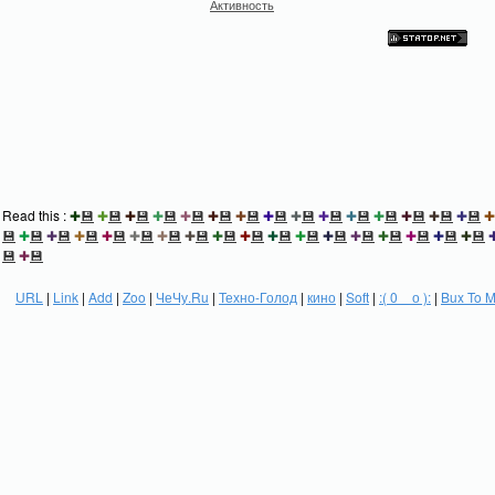
Активность
Read this :
✚
💾
✚
💾
✚
💾
✚
💾
✚
💾
✚
💾
✚
💾
✚
💾
✚
💾
✚
💾
✚
💾
✚
💾
✚
💾
✚
💾
✚
💾
✚
💾
✚
💾
✚
💾
✚
💾
✚
💾
✚
💾
✚
💾
✚
💾
✚
💾
✚
💾
✚
💾
✚
💾
✚
💾
✚
💾
✚
💾
✚
💾
✚
💾
✚
💾
💾
✚
💾
URL
|
Link
|
Add
|
Zoo
|
ЧеЧу.Ru
|
Техно-Голод
|
кино
|
Soft
|
:( 0 _ о ):
|
Bux To 