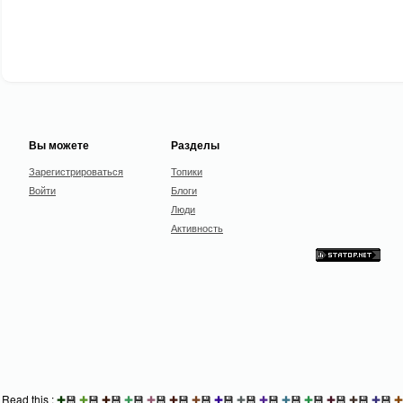
Вы можете
Разделы
Зарегистрироваться
Топики
Войти
Блоги
Люди
Активность
Read this :
✚
💾
✚
💾
✚
💾
✚
💾
✚
💾
✚
💾
✚
💾
✚
💾
✚
💾
✚
💾
✚
💾
✚
💾
✚
💾
✚
💾
✚
💾
✚