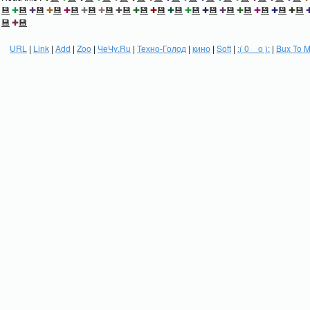
💾
✚
💾
✚
💾
✚
💾
✚
💾
✚
💾
✚
💾
✚
💾
✚
💾
✚
💾
✚
💾
✚
💾
✚
💾
✚
💾
✚
💾
✚
💾
✚
💾
✚
💾
💾
✚
💾
URL
|
Link
|
Add
|
Zoo
|
ЧеЧу.Ru
|
Техно-Голод
|
кино
|
Soft
|
:( 0 _ о ):
|
Bux To 