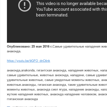
Опубликовано: 25 мая 2016 г.
Самые удивительные нападения живо
анаконда.
https://youtu.be/9GFO_dnC6nk
анаконда,anakonda, гигантская анаконда, нападения животных, напа
самые удивительные, животных аноконда, нападени, самые удииви
удивительные животные, саиые увиделные моменты животных, анак
животные.анаконды, гиганская анаконда, такие удивительные живо
моменты животных, анаконда сиел ягура, нападение анаконды, нап
жуткие нападения животных, анаконда нападение человеком, анако
ггигансккая анаконда