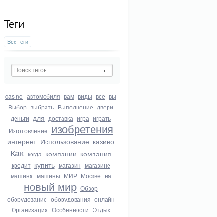
Теги
Все теги
casino
автомобиля
вам
виды
все
вы
Выбор
выбрать
Выполнение
двери
для
деньги
доставка
игра
играть
изобретения
Изготовление
интернет
Использование
казино
Как
компании
компания
когда
купить
кредит
магазин
магазине
машина
машины
МИР
Москве
на
новый мир
Обзор
оборудование
оборудования
онлайн
Организация
Особенности
Отдых