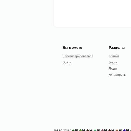
Вы можете
Разделы
Зарегистрироваться
Топики
Войти
Блоги
Люди
Активность
Read this :
✚
💾
✚
💾
✚
💾
✚
💾
✚
💾
✚
💾
✚
💾
✚
💾