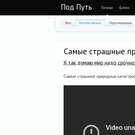
Под Путь
Топики
Блоги
Все
Коллективные
Персональные
Самые страшные пр
Я так думаю мир надо срочно 
Самые страшные природные катастро