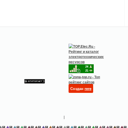
Создан
rere
|
✚
💾
✚
💾
✚
💾
✚
💾
✚
💾
✚
💾
✚
💾
✚
💾
✚
💾
✚
💾
✚
💾
✚
💾
✚
💾
✚
💾
✚
💾
✚
💾
✚
💾
✚
💾