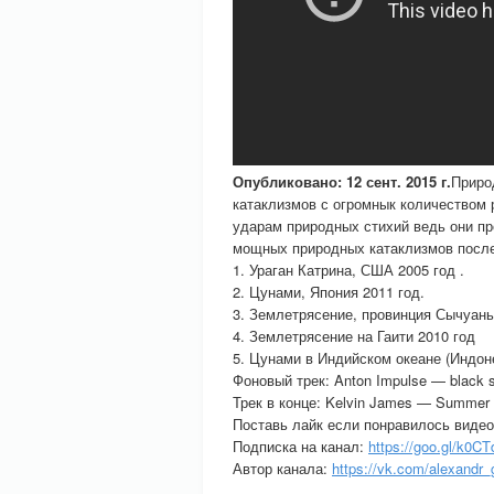
Опубликовано: 12 сент. 2015 г.
Приро
катаклизмов с огромнык количеством 
ударам природных стихий ведь они пр
мощных природных катаклизмов после
1. Ураган Катрина, США 2005 год .
2. Цунами, Япония 2011 год.
3. Землетрясение, провинция Сычуань
4. Землетрясение на Гаити 2010 год
5. Цунами в Индийском океане (Индоне
Фоновый трек: Anton Impulse — black s
Трек в конце: Kelvin James — Summer
Поставь лайк если понравилось видео
Подписка на канал:
https://goo.gl/k0C
Автор канала:
https://vk.com/alexandr_