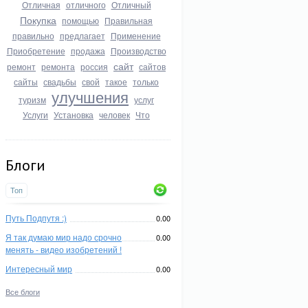
Отличная
отличного
Отличный
Покупка
помощью
Правильная
правильно
предлагает
Применение
Приобретение
продажа
Производство
сайт
ремонт
ремонта
россия
сайтов
сайты
свадьбы
свой
такое
только
улучшения
туризм
услуг
Услуги
Установка
человек
Что
Блоги
Топ
Путь Подпутя :)
0.00
Я так думаю мир надо срочно
0.00
менять - видео изобретений !
Интересный мир
0.00
Все блоги