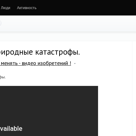
Люди
Активность
иродные катастрофы.
менять - видео изобретений !
фы.