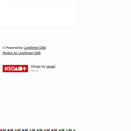
© Powered by
LiveStreet CMS
Plugins for LiveStreet CMS
Design by
xeoart
2012
✚
💾
✚
💾
✚
💾
✚
💾
✚
💾
✚
💾
✚
💾
✚
💾
✚
💾
✚
💾
✚