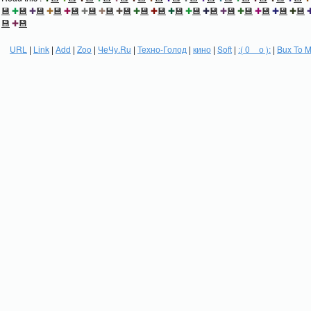
💾
✚
💾
✚
💾
✚
💾
✚
💾
✚
💾
✚
💾
✚
💾
✚
💾
✚
💾
✚
💾
✚
💾
✚
💾
✚
💾
✚
💾
✚
💾
✚
💾
✚
💾
💾
✚
💾
URL
|
Link
|
Add
|
Zoo
|
ЧеЧу.Ru
|
Техно-Голод
|
кино
|
Soft
|
:( 0 _ о ):
|
Bux To 