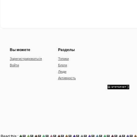
Вы можете
Разделы
Зарегистрироваться
Топики
Войти
Блоги
Люди
Активность
Read this :
✚
💾
✚
💾
✚
💾
✚
💾
✚
💾
✚
💾
✚
💾
✚
💾
✚
💾
✚
💾
✚
💾
✚
💾
✚
💾
✚
💾
✚
💾
✚