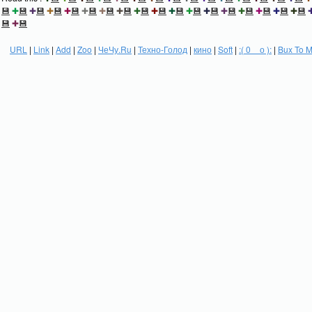
💾
✚
💾
✚
💾
✚
💾
✚
💾
✚
💾
✚
💾
✚
💾
✚
💾
✚
💾
✚
💾
✚
💾
✚
💾
✚
💾
✚
💾
✚
💾
✚
💾
✚
💾
💾
✚
💾
URL
|
Link
|
Add
|
Zoo
|
ЧеЧу.Ru
|
Техно-Голод
|
кино
|
Soft
|
:( 0 _ о ):
|
Bux To 