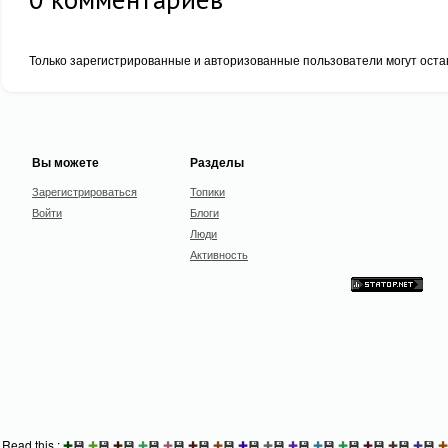
Только зарегистрированные и авторизованные пользователи могут оста
Вы можете
Разделы
Зарегистрироваться
Топики
Войти
Блоги
Люди
Активность
Read this :
✚
💾
✚
💾
✚
💾
✚
💾
✚
💾
✚
💾
✚
💾
✚
💾
✚
💾
✚
💾
✚
💾
✚
💾
✚
💾
✚
💾
✚
💾
✚