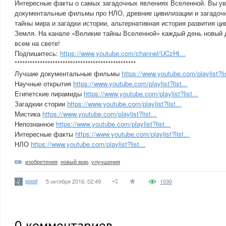
Интересные факты о самых загадочных явлениях Вселенной. Вы у
документальные фильмы про НЛО, древние цивилизации и загадоч
тайны мира и загадки истории, альтернативная история развития ци
Земля. На канале «Великие тайны Вселенной» каждый день новый
всем на свете!
Подпишитесь:
https://www.youtube.com/channel/UCzHt...
************************************************
Лучшие документальные фильмы
https://www.youtube.com/playlist?lis
Научные открытия
https://www.youtube.com/playlist?list...
Египетские пирамиды
https://www.youtube.com/playlist?list...
Загадкии стории
https://www.youtube.com/playlist?list...
Мистика
https://www.youtube.com/playlist?list...
Непознанное
https://www.youtube.com/playlist?list...
Интересные факты
https://www.youtube.com/playlist?list...
НЛО
https://www.youtube.com/playlist?list...
изобретения
,
новый мир
,
улучшения
pood
5 октября 2016, 02:49
1030
0
комментариев