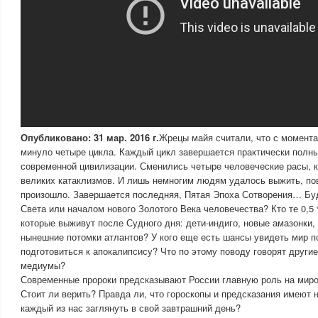
Опубликовано: 31 мар. 2016 г.
Жрецы майя считали, что с момента
минуло четыре цикла. Каждый цикл завершается практически полн
современной цивилизации. Сменились четыре человеческие расы, к
великих катаклизмов. И лишь немногим людям удалось выжить, пов
произошло. Завершается последняя, Пятая Эпоха Сотворения… Буд
Света или началом нового Золотого Века человечества? Кто те 0,5
которые выживут после Судного дня: дети-индиго, новые амазонки
нынешние потомки атлантов? У кого еще есть шансы увидеть мир п
подготовиться к апокалипсису? Что по этому поводу говорят другие
медиумы?
Современные пророки предсказывают России главную роль на миро
Стоит ли верить? Правда ли, что гороскопы и предсказания имеют
каждый из нас заглянуть в свой завтрашний день?