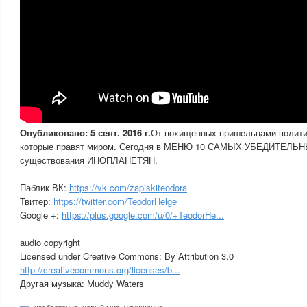
Опубликовано: 5 сент. 2016 г.
От похищенных пришельцами полити
которые правят миром. Сегодня в МЕНЮ 10 САМЫХ УБЕДИТЕЛЬН
существования ИНОПЛАНЕТЯН.
Паблик ВК:
https://vk.com/zapiskiteodora
Твитер:
https://twitter.com/TeodorHelge
Google +:
https://plus.google.com/u/0/+TeodorHe...
audio copyright
Licensed under Creative Commons: By Attribution 3.0
http://creativecommons.org/licenses/b...
Другая музыка: Muddy Waters