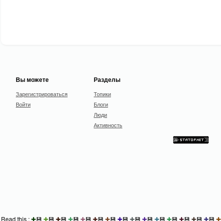
Вы можете
Разделы
Зарегистрироваться
Топики
Войти
Блоги
Люди
Активность
Read this :
✚
💾
✚
💾
✚
💾
✚
💾
✚
💾
✚
💾
✚
💾
✚
💾
✚
💾
✚
💾
✚
💾
✚
💾
✚
💾
✚
💾
✚
💾
✚