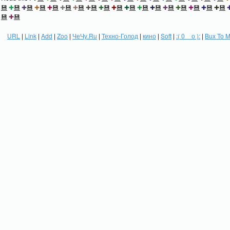
💾
✚
💾
✚
💾
✚
💾
✚
💾
✚
💾
✚
💾
✚
💾
✚
💾
✚
💾
✚
💾
✚
💾
✚
💾
✚
💾
✚
💾
✚
💾
✚
💾
✚
💾
💾
✚
💾
URL
|
Link
|
Add
|
Zoo
|
ЧеЧу.Ru
|
Техно-Голод
|
кино
|
Soft
|
:( 0 _ о ):
|
Bux To 