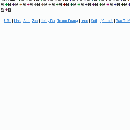
💾
✚
💾
✚
💾
✚
💾
✚
💾
✚
💾
✚
💾
✚
💾
✚
💾
✚
💾
✚
💾
✚
💾
✚
💾
✚
💾
✚
💾
✚
💾
✚
💾
✚
💾
💾
✚
💾
URL
|
Link
|
Add
|
Zoo
|
ЧеЧу.Ru
|
Техно-Голод
|
кино
|
Soft
|
:( 0 _ о ):
|
Bux To 