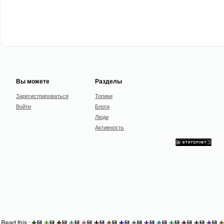
Вы можете
Разделы
Зарегистрироваться
Топики
Войти
Блоги
Люди
Активность
Read this :
✚
💾
✚
💾
✚
💾
✚
💾
✚
💾
✚
💾
✚
💾
✚
💾
✚
💾
✚
💾
✚
💾
✚
💾
✚
💾
✚
💾
✚
💾
✚