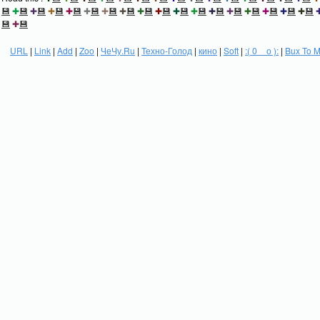
💾
✚
💾
✚
💾
✚
💾
✚
💾
✚
💾
✚
💾
✚
💾
✚
💾
✚
💾
✚
💾
✚
💾
✚
💾
✚
💾
✚
💾
✚
💾
✚
💾
✚
💾
💾
✚
💾
URL
|
Link
|
Add
|
Zoo
|
ЧеЧу.Ru
|
Техно-Голод
|
кино
|
Soft
|
:( 0 _ о ):
|
Bux To 