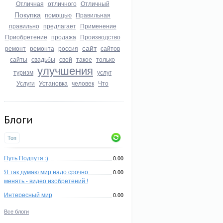
Отличная
отличного
Отличный
Покупка
помощью
Правильная
правильно
предлагает
Применение
Приобретение
продажа
Производство
сайт
ремонт
ремонта
россия
сайтов
сайты
свадьбы
свой
такое
только
улучшения
туризм
услуг
Услуги
Установка
человек
Что
Блоги
Топ
Путь Подпутя :)
0.00
Я так думаю мир надо срочно
0.00
менять - видео изобретений !
Интересный мир
0.00
Все блоги