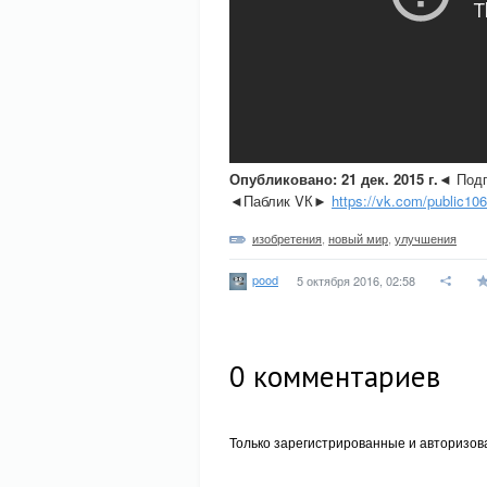
Опубликовано: 21 дек. 2015 г.
◄ Подп
◄Паблик VК►
https://vk.com/public10
изобретения
,
новый мир
,
улучшения
pood
5 октября 2016, 02:58
0
комментариев
Только зарегистрированные и авторизов