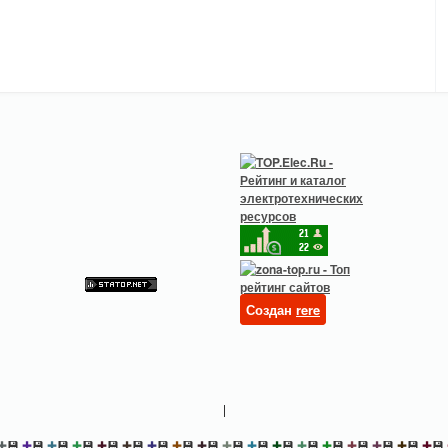
Создан
rere
|
✚
💾
✚
💾
✚
💾
✚
💾
✚
💾
✚
💾
✚
💾
✚
💾
✚
💾
✚
💾
✚
💾
✚
💾
✚
💾
✚
💾
✚
💾
✚
💾
✚
💾
✚
💾