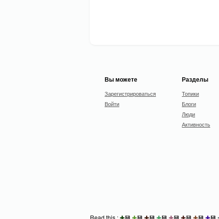
Вы можете
Разделы
Зарегистрироваться
Топики
Войти
Блоги
Люди
Активность
Read this :
✚
💾
✚
💾
✚
💾
✚
💾
✚
💾
✚
💾
✚
💾
✚
💾