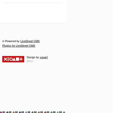
© Powered by
LiveStreet CMS
Plugins for LiveStreet CMS
Design by
xeoart
2012
✚
💾
✚
💾
✚
💾
✚
💾
✚
💾
✚
💾
✚
💾
✚
💾
✚
💾
✚
💾
✚