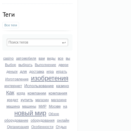
Теги
Все теги
casino
автомобиля
вам
виды
все
вы
Выбор
выбрать
Выполнение
двери
для
деньги
доставка
игра
играть
изобретения
Изготовление
интернет
Использование
казино
Как
компании
компания
когда
купить
кредит
магазин
магазине
машина
машины
МИР
Москве
на
новый мир
Обзор
оборудование
оборудования
онлайн
Организация
Особенности
Отдых