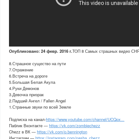
Опубликовано: 24 февр. 2016 г.
ТОП 8 Самых страшных видео С
8.Страшное существо на пути
7.Отражение
6.Встреча на дороге
5.Большая Белая Акула
4.Руки Демонов
3.Девочка призрак
2.Падший Ангел / Fallen Angel
1.Странные звуки по всей Земле
Подписка на канал-
https://www.youtube.com/channel/UCQpx...
Паблик Вконтакте —
https://vk.com/zombiechezz
Chezz в ВК —
https://vk.com/p.bennington
Инстаграм —
https://instagram.com/pasha_chezz