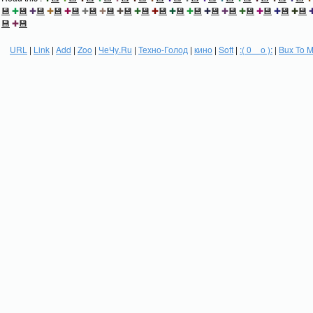
💾
✚
💾
✚
💾
✚
💾
✚
💾
✚
💾
✚
💾
✚
💾
✚
💾
✚
💾
✚
💾
✚
💾
✚
💾
✚
💾
✚
💾
✚
💾
✚
💾
✚
💾
💾
✚
💾
URL
|
Link
|
Add
|
Zoo
|
ЧеЧу.Ru
|
Техно-Голод
|
кино
|
Soft
|
:( 0 _ о ):
|
Bux To 