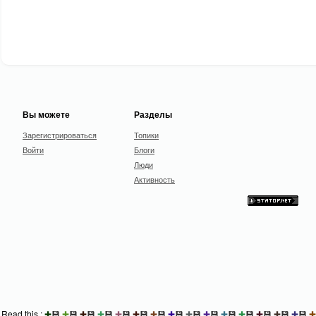
Вы можете
Разделы
Зарегистрироваться
Топики
Войти
Блоги
Люди
Активность
Read this :
✚
💾
✚
💾
✚
💾
✚
💾
✚
💾
✚
💾
✚
💾
✚
💾
✚
💾
✚
💾
✚
💾
✚
💾
✚
💾
✚
💾
✚
💾
✚