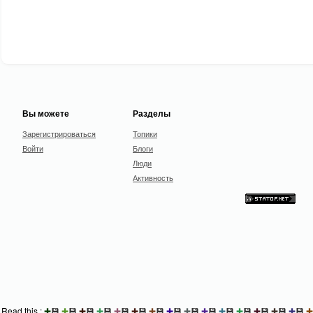
Вы можете
Разделы
Зарегистрироваться
Топики
Войти
Блоги
Люди
Активность
Read this :
✚
💾
✚
💾
✚
💾
✚
💾
✚
💾
✚
💾
✚
💾
✚
💾
✚
💾
✚
💾
✚
💾
✚
💾
✚
💾
✚
💾
✚
💾
✚