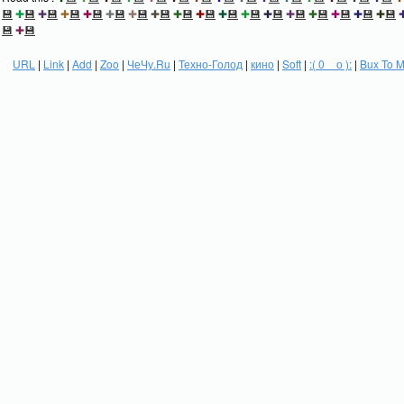
💾
✚
💾
✚
💾
✚
💾
✚
💾
✚
💾
✚
💾
✚
💾
✚
💾
✚
💾
✚
💾
✚
💾
✚
💾
✚
💾
✚
💾
✚
💾
✚
💾
✚
💾
💾
✚
💾
URL
|
Link
|
Add
|
Zoo
|
ЧеЧу.Ru
|
Техно-Голод
|
кино
|
Soft
|
:( 0 _ о ):
|
Bux To 