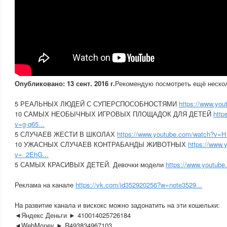
Опубликовано: 13 сент. 2016 г.
Рекомендую посмотреть ещё нескол
5 РЕАЛЬНЫХ ЛЮДЕЙ С СУПЕРСПОСОБНОСТЯМИ
https://www.yo
10 САМЫХ НЕОБЫЧНЫХ ИГРОВЫХ ПЛОЩАДОК ДЛЯ ДЕТЕЙ
http
v=g-q65...
5 СЛУЧАЕВ ЖЕСТИ В ШКОЛАХ
https://www.youtube.com/watch?v=H_
10 УЖАСНЫХ СЛУЧАЕВ КОНТРАБАНДЫ ЖИВОТНЫХ
https://www.
v=_2EhG...
5 САМЫХ КРАСИВЫХ ДЕТЕЙ. Девочки модели
https://www.youtub
Реклама на канале
https://vk.com/id352920256?w=note3529...
На развитие канала и вискокс можно задонатить на эти кошельки:
◄Яндекс Деньги ► 410014025726184
◄WebMoney ► R493834967103