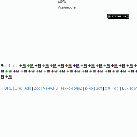
Люди
Активность
Read this :
✚
💾
✚
💾
✚
💾
✚
💾
✚
💾
✚
💾
✚
💾
✚
💾
✚
💾
✚
💾
✚
💾
✚
💾
✚
💾
✚
💾
✚
💾
✚
💾
✚
💾
✚
💾
✚
💾
✚
💾
✚
💾
✚
💾
✚
💾
✚
💾
✚
💾
✚
💾
✚
💾
✚
💾
✚
💾
✚
💾
✚
💾
✚
💾
✚
💾
💾
✚
💾
URL
|
Link
|
Add
|
Zoo
|
ЧеЧу.Ru
|
Техно-Голод
|
кино
|
Soft
|
:( 0 _ о ):
|
Bux To 