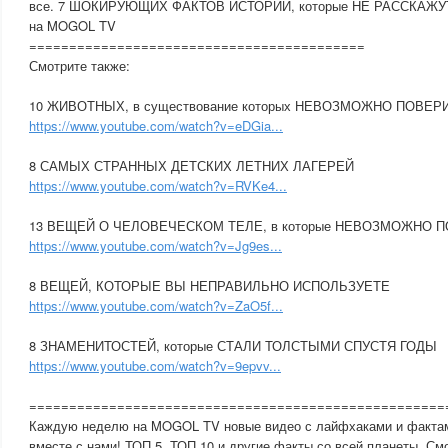
все. 7 ШОКИРУЮЩИХ ФАКТОВ ИСТОРИИ, которые НЕ РАССКАЖУТ
на MOGOL TV
==========================­­­­­­­­­­­­­­­­­­­­­­­­­­­­­­­­­­­­­­­­==============­­=­­­=
Смотрите также:
10 ЖИВОТНЫХ, в существование которых НЕВОЗМОЖНО ПОВЕР
https://www.youtube.com/watch?v=eDGia...
8 САМЫХ СТРАННЫХ ДЕТСКИХ ЛЕТНИХ ЛАГЕРЕЙ
https://www.youtube.com/watch?v=RVKe4...
13 ВЕЩЕЙ О ЧЕЛОВЕЧЕСКОМ ТЕЛЕ, в которые НЕВОЗМОЖНО 
https://www.youtube.com/watch?v=Jg9es...
8 ВЕЩЕЙ, КОТОРЫЕ ВЫ НЕПРАВИЛЬНО ИСПОЛЬЗУЕТЕ
https://www.youtube.com/watch?v=ZaO5f...
8 ЗНАМЕНИТОСТЕЙ, которые СТАЛИ ТОЛСТЫМИ СПУСТЯ ГОДЫ
https://www.youtube.com/watch?v=9epvv...
========================================­­­­­­­­­­­­­­­­­­­­­­­­­­­­­­­­­­­­­­­­=­=­=­=­=­=­=­=­=­=­=­=
Каждую неделю на MOGOL TV новые видео с лайфхаками и фактам
вместе с нами! ТОП 5, ТОП 10 и другие факты со всей планеты. См