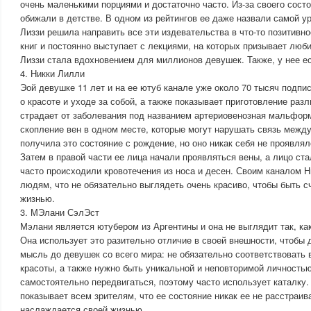
очень маленькими порциями и достаточно часто. Из-за своего состо
обижали в детстве. В одном из рейтингов ее даже назвали самой у
Лиззи решила направить все эти издевательства в что-то позитивн
книг и постоянно выступает с лекциями, на которых призывает люби
Лиззи стала вдохновением для миллионов девушек. Также, у нее ес
4. Никки Лилли
Эой девушке 11 лет и на ее ютуб канале уже около 70 тысяч подпи
о красоте и уходе за собой, а также показывает приготовление раз
страдает от заболевания под названием артериовенозная мальфор
скопление вен в одном месте, которые могут нарушать связь между
получила это состояние с рождение, но оно никак себя не проявлял
Затем в правой части ее лица начали проявляться вены, а лицо ст
часто происходили кровотечения из носа и десен. Своим каналом Н
людям, что не обязательно выглядеть очень красиво, чтобы быть 
жизнью.
3. МЭлани СэлЭст
Мэлани является ютубером из Аргентины и она не выглядит так, ка
Она использует это разительно отличие в своей внешности, чтобы 
мысль до девушек со всего мира: не обязательно соответствовать
красоты, а также нужно быть уникальной и неповторимой личность
самостоятельно передвигаться, поэтому часто использует каталку.
показывает всем зрителям, что ее состояние никак ее не расстраив
наслаждается своей жизнью.