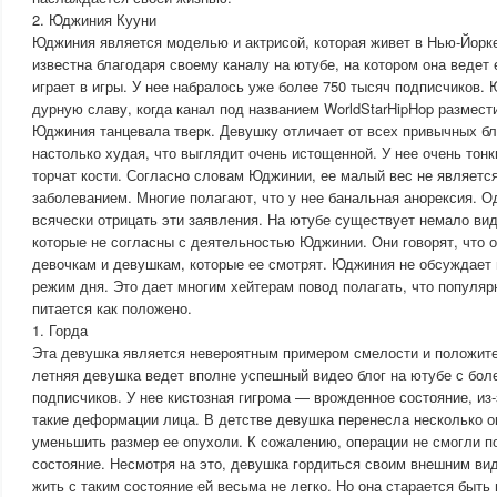
2. Юджиния Кууни
Юджиния является моделью и актрисой, которая живет в Нью-Йорк
известна благодаря своему каналу на ютубе, на котором она ведет
играет в игры. У нее набралось уже более 750 тысяч подписчиков
дурную славу, когда канал под названием WorldStarHipHop размест
Юджиния танцевала тверк. Девушку отличает от всех привычных бл
настолько худая, что выглядит очень истощенной. У нее очень тонк
торчат кости. Согласно словам Юджинии, ее малый вес не являетс
заболеванием. Многие полагают, что у нее банальная анорексия. 
всячески отрицать эти заявления. На ютубе существует немало виде
которые не согласны с деятельностью Юджинии. Они говорят, что 
девочкам и девушкам, которые ее смотрят. Юджиния не обсуждает 
режим дня. Это дает многим хейтерам повод полагать, что популяр
питается как положено.
1. Горда
Эта девушка является невероятным примером смелости и положите
летняя девушка ведет вполне успешный видео блог на ютубе с бол
подписчиков. У нее кистозная гигрома — врожденное состояние, из-
такие деформации лица. В детстве девушка перенесла несколько оп
уменьшить размер ее опухоли. К сожалению, операции не смогли п
состояние. Несмотря на это, девушка гордиться своим внешним вид
жить с таким состояние ей весьма не легко. Но она старается быть