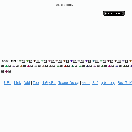
Активность
Read this :
✚
💾
✚
💾
✚
💾
✚
💾
✚
💾
✚
💾
✚
💾
✚
💾
✚
💾
✚
💾
✚
💾
✚
💾
✚
💾
✚
💾
✚
💾
✚
💾
✚
💾
✚
💾
✚
💾
✚
💾
✚
💾
✚
💾
✚
💾
✚
💾
✚
💾
✚
💾
✚
💾
✚
💾
✚
💾
✚
💾
✚
💾
✚
💾
✚
💾
💾
✚
💾
URL
|
Link
|
Add
|
Zoo
|
ЧеЧу.Ru
|
Техно-Голод
|
кино
|
Soft
|
:( 0 _ о ):
|
Bux To 