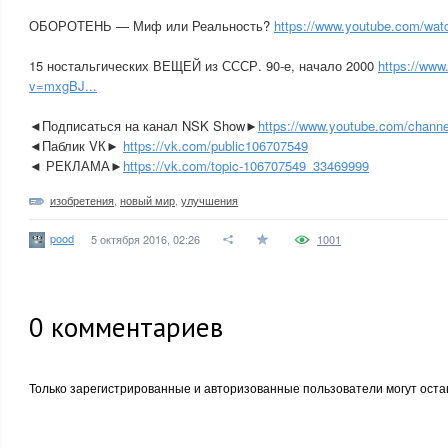
ОБОРОТЕНЬ — Миф или Реальность?
https://www.youtube.com/watc
15 ностальгических ВЕЩЕЙ из СССР. 90-е, начало 2000
https://ww
v=mxgBJ...
◄Подписаться на канал NSK Show►
https://www.youtube.com/channe
◄Паблик VК►
https://vk.com/public106707549
◄ РЕКЛАМА►
https://vk.com/topic-106707549_33469999
изобретения
,
новый мир
,
улучшения
pood
5 октября 2016, 02:26
1001
0
комментариев
Только зарегистрированные и авторизованные пользователи могут оста