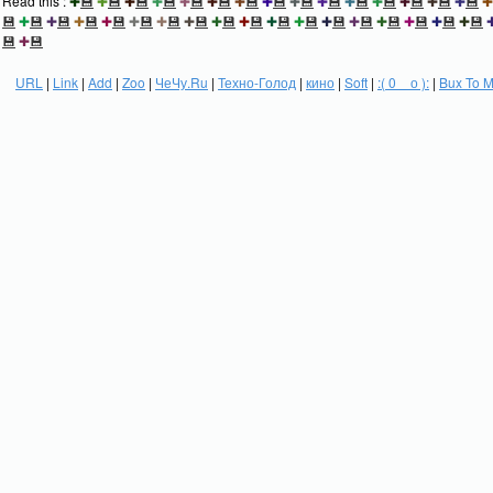
Read this :
✚
💾
✚
💾
✚
💾
✚
💾
✚
💾
✚
💾
✚
💾
✚
💾
✚
💾
✚
💾
✚
💾
✚
💾
✚
💾
✚
💾
✚
💾
✚
💾
✚
💾
✚
💾
✚
💾
✚
💾
✚
💾
✚
💾
✚
💾
✚
💾
✚
💾
✚
💾
✚
💾
✚
💾
✚
💾
✚
💾
✚
💾
✚
💾
✚
💾
💾
✚
💾
URL
|
Link
|
Add
|
Zoo
|
ЧеЧу.Ru
|
Техно-Голод
|
кино
|
Soft
|
:( 0 _ о ):
|
Bux To 