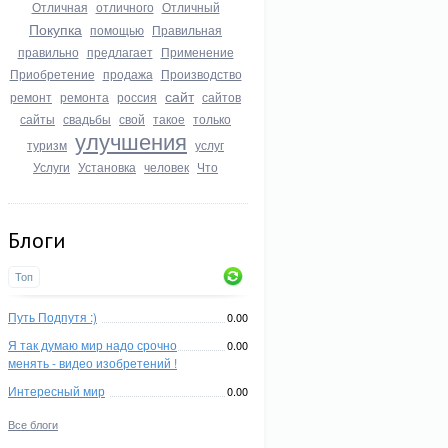
Отличная
отличного
Отличный
Покупка
помощью
Правильная
правильно
предлагает
Применение
Приобретение
продажа
Производство
сайт
ремонт
ремонта
россия
сайтов
сайты
свадьбы
свой
такое
только
улучшения
туризм
услуг
Услуги
Установка
человек
Что
Блоги
Топ
Путь Подпутя :)
0.00
Я так думаю мир надо срочно
0.00
менять - видео изобретений !
Интересный мир
0.00
Все блоги