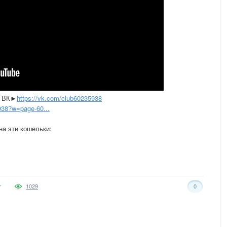
в ВК►
https://vk.com/club60235938
938?w=page-60...
на эти кошельки:
1029
0