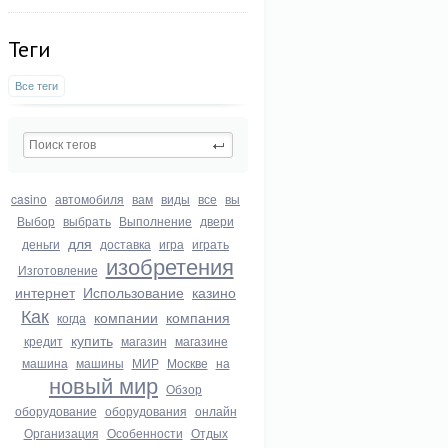
Теги
Все теги
casino
автомобиля
вам
виды
все
вы
Выбор
выбрать
Выполнение
двери
для
деньги
доставка
игра
играть
изобретения
Изготовление
интернет
Использование
казино
Как
компании
компания
когда
купить
кредит
магазин
магазине
машина
машины
МИР
Москве
на
новый мир
Обзор
оборудование
оборудования
онлайн
Организация
Особенности
Отдых