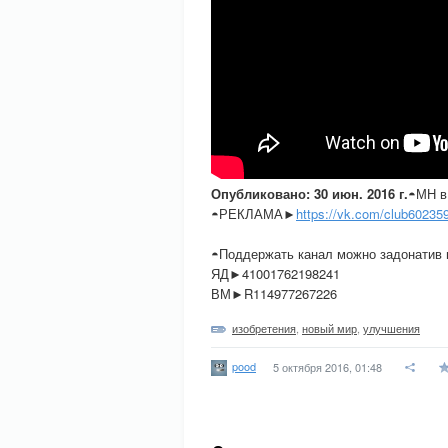
Опубликовано: 30 июн. 2016 г.
◓МН 
◓РЕКЛАМА►
https://vk.com/club60235
◓Поддержать канал можно задонатив 
ЯД►41001762198241
ВМ►R114977267226
изобретения
,
новый мир
,
улучшения
pood
5 октября 2016, 01:48