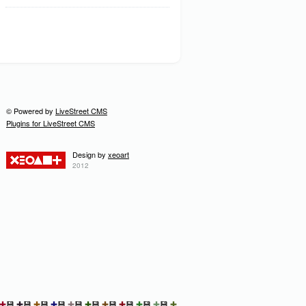
© Powered by
LiveStreet CMS
Plugins for LiveStreet CMS
Design by
xeoart
2012
✚
💾
✚
💾
✚
💾
✚
💾
✚
💾
✚
💾
✚
💾
✚
💾
✚
💾
✚
💾
✚