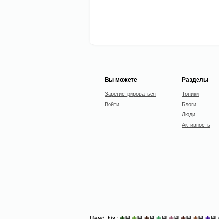
Вы можете
Разделы
Зарегистрироваться
Топики
Войти
Блоги
Люди
Активность
Read this :
✚
💾
✚
💾
✚
💾
✚
💾
✚
💾
✚
💾
✚
💾
✚
💾