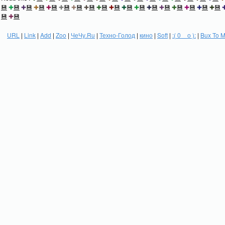
💾
✚
💾
✚
💾
✚
💾
✚
💾
✚
💾
✚
💾
✚
💾
✚
💾
✚
💾
✚
💾
✚
💾
✚
💾
✚
💾
✚
💾
✚
💾
✚
💾
✚
💾
💾
✚
💾
URL
|
Link
|
Add
|
Zoo
|
ЧеЧу.Ru
|
Техно-Голод
|
кино
|
Soft
|
:( 0 _ о ):
|
Bux To 