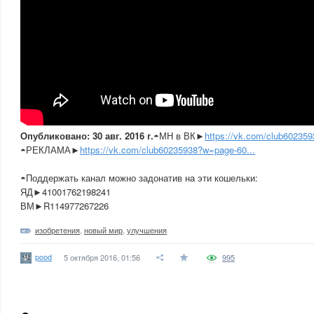
Опубликовано: 30 авг. 2016 г.
◓МН в ВК►
https://vk.com/club602359
◓РЕКЛАМА►
https://vk.com/club60235938?w=page-60...
◓Поддержать канал можно задонатив на эти кошельки:
ЯД►41001762198241
ВМ►R114977267226
изобретения
,
новый мир
,
улучшения
pood
5 октября 2016, 01:56
995