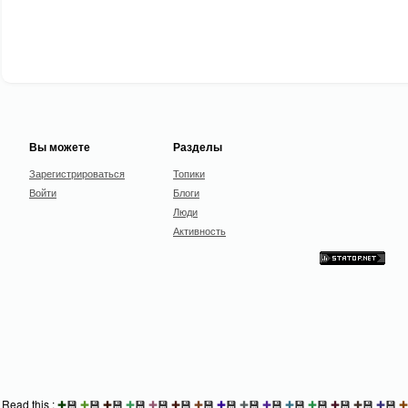
Вы можете
Разделы
Зарегистрироваться
Топики
Войти
Блоги
Люди
Активность
Read this :
✚
💾
✚
💾
✚
💾
✚
💾
✚
💾
✚
💾
✚
💾
✚
💾
✚
💾
✚
💾
✚
💾
✚
💾
✚
💾
✚
💾
✚
💾
✚